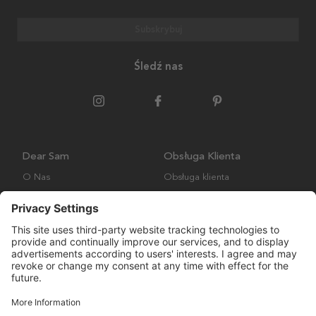
Subskrybuj
Śledź nas
Dear Sam
Obsługa Klienta
O Nas
Obsługa klienta
Polityka środowiskowa
FAQ
Ogólne warunki handlowe
Wysyłka i Dostawa
Copyright © Many Brands AB 2023. Wszelkie prawa zastrzeżone.