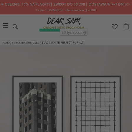
🌟 OBECNIE: 30% NA PLAKATY┃ ZWROT DO 30 DNI ┃ DOSTAWA W 2–7 DNI 📦✨
Code: SUMMER30
, oferta ważna do 8.08
PLAKATY
/
POSTER BUNDLES
/
BLACK WHITE PERFECT PAIR ALT