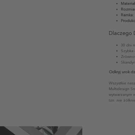
Materiał
Rozmiar
Ramka:
Produkc
Dlaczego 
30 dni 
Szybka 
Zrównow
Skandyn
Odkryj urok dz
Wszystkie nas
Multidesign S
wytwarzanym w 
tzn. nie żółkn