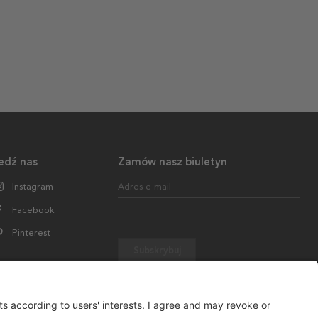
edź nas
Zamów nasz biuletyn
Instagram
Adres e-mail
Facebook
Pinterest
Subskrybuj