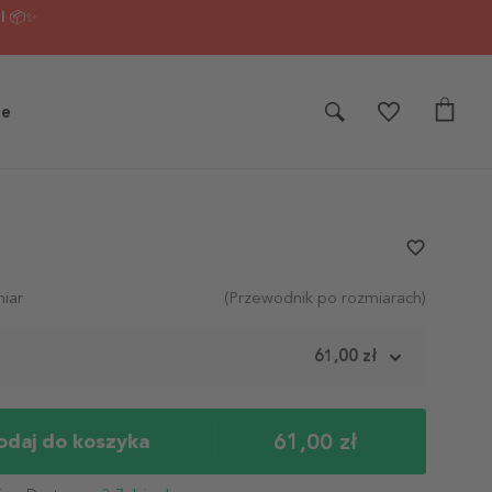
I 📦✨
je
n
favorite_border
iar
(Przewodnik po rozmiarach)
m
61,00 zł
61,00 zł
odaj do koszyka