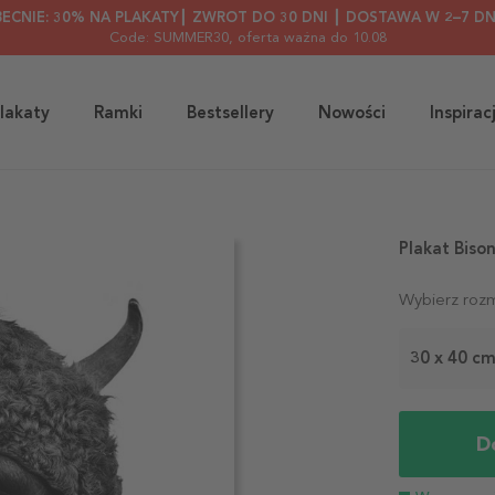
BECNIE: 30% NA PLAKATY┃ ZWROT DO 30 DNI ┃ DOSTAWA W 2–7 DN
Code: SUMMER30
, oferta ważna do 10.08
lakaty
Ramki
Bestsellery
Nowości
Inspirac
Plakat Biso
Wybierz rozm
30 x 40 c
D