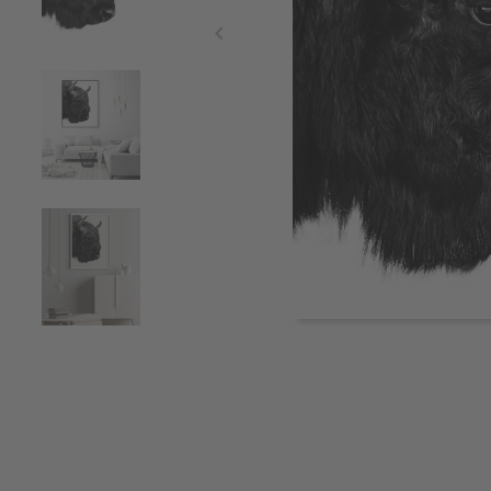
Item
1
of
5