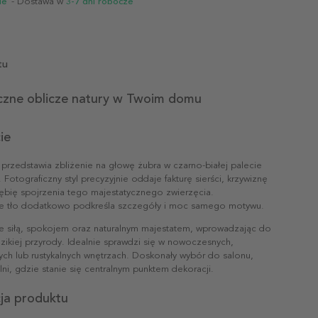
ie
- Dostawa w
3-7 dni robocze
tu
czne oblicze natury w Twoim domu
ie
 przedstawia zbliżenie na głowę żubra w czarno-białej palecie
 Fotograficzny styl precyzyjnie oddaje fakturę sierści, krzywiznę
ębię spojrzenia tego majestatycznego zwierzęcia.
ne tło dodatkowo podkreśla szczegóły i moc samego motywu.
 siłą, spokojem oraz naturalnym majestatem, wprowadzając do
zikiej przyrody. Idealnie sprawdzi się w nowoczesnych,
ych lub rustykalnych wnętrzach. Doskonały wybór do salonu,
alni, gdzie stanie się centralnym punktem dekoracji.
cja produktu