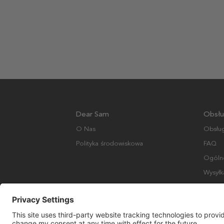
Dear Sam
Obsłu
O Nas
Obsług
Polityka środowiskowa
FAQ
Ogólne
Wysyłk