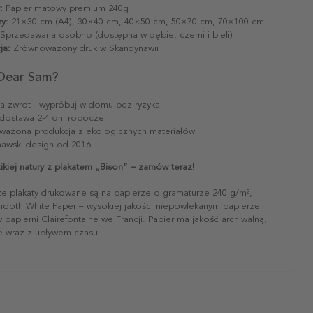
:
Papier matowy premium 240g
y:
21×30 cm (A4), 30×40 cm, 40×50 cm, 50×70 cm, 70×100 cm
Sprzedawana osobno (dostępna w dębie, czerni i bieli)
ja:
Zrównoważony druk w Skandynawii
Dear Sam?
na zwrot - wypróbuj w domu bez ryzyka
dostawa 2-4 dni robocze
ażona produkcja z ekologicznych materiałów
awski design od 2016
ikiej natury z plakatem „Bison” – zamów teraz!
ze plakaty drukowane są na papierze o gramaturze 240 g/m²,
mooth White Paper – wysokiej jakości niepowlekanym papierze
papierni Clairefontaine we Francji. Papier ma jakość archiwalną,
ie wraz z upływem czasu.