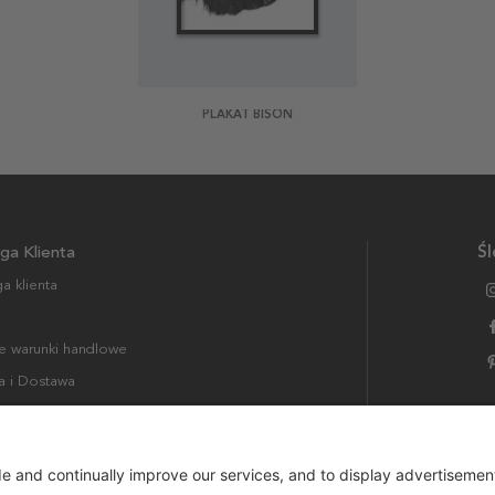
PLAKAT BISON
ga Klienta
Śl
a klienta
 warunki handlowe
a i Dostawa