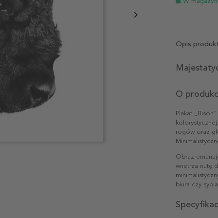
W magazyn
Opis produk
Majestaty
O produkc
Plakat „Bison”
kolorystycznej.
rogów oraz gł
Minimalistycz
Obraz emanuje
wnętrza nutę d
minimalistyczn
biura czy sypi
Specyfika