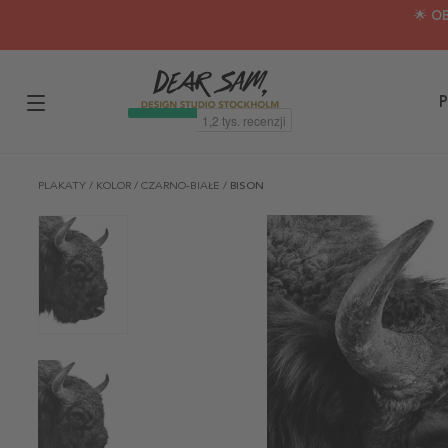
🌟 O
P
PLAKATY
/
KOLOR
/
CZARNO-BIAŁE
/
BISON