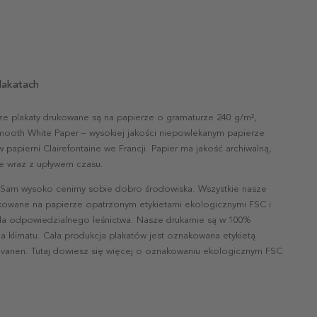
lakatach
ze plakaty drukowane są na papierze o gramaturze 240 g/m²,
mooth White Paper – wysokiej jakości niepowlekanym papierze
papierni Clairefontaine we Francji. Papier ma jakość archiwalną,
nie wraz z upływem czasu.
 Sam wysoko cenimy sobie dobro środowiska. Wszystkie nasze
ukowane na papierze opatrzonym etykietami ekologicznymi FSC i
la odpowiedzialnego leśnictwa. Nasze drukarnie są w 100%
a klimatu. Cała produkcja plakatów jest oznakowana etykietą
vanen. Tutaj dowiesz się więcej o oznakowaniu ekologicznym FSC