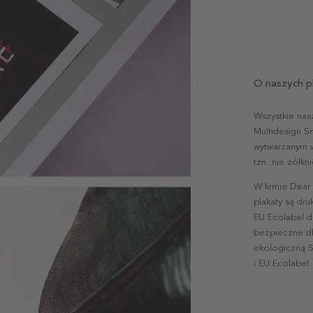
O naszych p
Wszystkie nas
Multidesign S
wytwarzanym w 
tzn. nie żółk
W firmie Dear
plakaty są dr
EU Ecolabel d
bezpieczne dl
ekologiczną S
i EU Ecolabel.