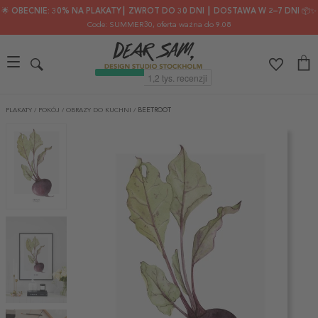
🌟 OBECNIE: 30% NA PLAKATY┃ ZWROT DO 30 DNI ┃ DOSTAWA W 2–7 DNI 📦✨
Code: SUMMER30
, oferta ważna do 9.08
PLAKATY
/
POKÓJ
/
OBRAZY DO KUCHNI
/
BEETROOT