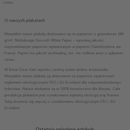
czasu.
O naszych plakatach
Wszystkie nasze plakaty drukowane są na papierze o gramaturze 240
g/m², Multidesign Smooth White Paper – wysokiej jakości
niepowlekanym papierze wytwarzanym w papierni Clairefontaine we
Francji. Papier ma jakość archiwalną, tzn. nie żółknie wraz z upływem
czasu.
W firmie Dear Sam wysoko cenimy sobie dobro środowiska.
Wszystkie nasze plakaty są drukowane na papierze opatrzonym
etykietami ekologicznymi FSC i EU Ecolabel dla odpowiedzialnego
leśnictwa. Nasze drukarnie są w 100% bezpieczne dla klimatu. Cała
produkcja plakatów jest oznakowana etykietą ekologiczną Svanen.
Tutaj dowiesz się więcej o oznakowaniu ekologicznym FSC i EU
Ecolabel.
Ostatnio oglądane artykuły