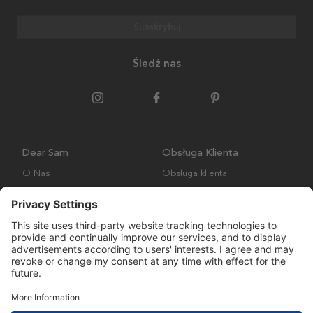
Subskrybuj
Śledź nas
Dear Sam
Obsługa Klienta
O Nas
Obsługa klienta
Polityka środowiskowa
FAQ
Ogólne warunki handlowe
Wysyłka i Dostawa
Copyright © Many Brands AB 2023. Wszelkie prawa zastrzeżone.