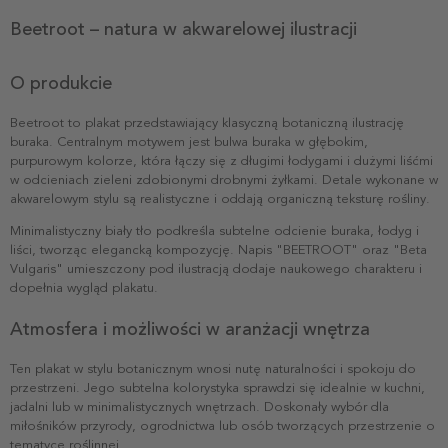
Beetroot – natura w akwarelowej ilustracji
O produkcie
Beetroot to plakat przedstawiający klasyczną botaniczną ilustrację
buraka. Centralnym motywem jest bulwa buraka w głębokim,
purpurowym kolorze, która łączy się z długimi łodygami i dużymi liśćmi
w odcieniach zieleni zdobionymi drobnymi żyłkami. Detale wykonane w
akwarelowym stylu są realistyczne i oddają organiczną teksturę rośliny.
Minimalistyczny biały tło podkreśla subtelne odcienie buraka, łodyg i
liści, tworząc elegancką kompozycję. Napis "BEETROOT" oraz "Beta
Vulgaris" umieszczony pod ilustracją dodaje naukowego charakteru i
dopełnia wygląd plakatu.
Atmosfera i możliwości w aranżacji wnętrza
Ten plakat w stylu botanicznym wnosi nutę naturalności i spokoju do
przestrzeni. Jego subtelna kolorystyka sprawdzi się idealnie w kuchni,
jadalni lub w minimalistycznych wnętrzach. Doskonały wybór dla
miłośników przyrody, ogrodnictwa lub osób tworzących przestrzenie o
tematyce roślinnej.