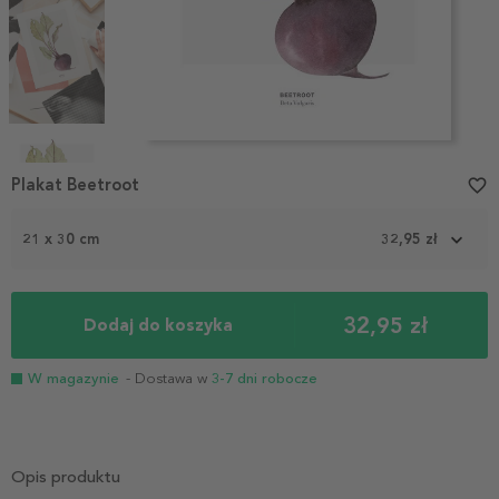
Item
1
Plakat Beetroot
favorite_border
of
4
21 x 30 cm
32,95 zł
32,95 zł
Dodaj do koszyka
W magazynie
- Dostawa w
3-7 dni robocze
Opis produktu