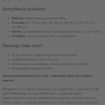
Specyfikacja produktu
Materiał:
Papier matowy premium 240g
Rozmiary:
21×30 cm (A4), 30×40 cm, 40×50 cm, 50×70 cm,
70×100 cm
Ramka:
Sprzedawana osobno (dostępna w dębie, czerni i bieli)
Produkcja:
Zrównoważony druk w Skandynawii
Dlaczego Dear Sam?
30 dni na zwrot - wypróbuj w domu bez ryzyka
Szybka dostawa 2-4 dni robocze
Zrównoważona produkcja z ekologicznych materiałów
Skandynawski design od 2016
Zamów plakat Beetroot już teraz i wprowadź naturę do swojego
wnętrza!
Wszystkie nasze plakaty drukowane są na papierze o gramaturze 240
g/m², Multidesign Smooth White Paper – wysokiej jakości
niepowlekanym papierze wytwarzanym w papierni Clairefontaine we
Francji. Papier ma jakość archiwalną, tzn. nie żółknie wraz z upływem