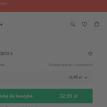
I 📦✨
je
 DECO 2
favorite_border
iar
(Przewodnik po rozmiarach)
m
32,95 zł
32,95 zł
odaj do koszyka