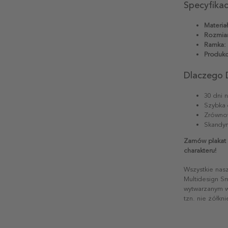
Specyfika
Materiał
Rozmiar
Ramka:
Produkc
Dlaczego 
30 dni 
Szybka 
Zrównow
Skandyn
Zamów plakat 
charakteru!
Wszystkie nas
Multidesign S
wytwarzanym w 
tzn. nie żółkn