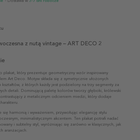
ie
- Dostawa w
3-7 dni robocze
tu
woczesna z nutą vintage – ART DECO 2
ie
 plakat, który prezentuje geometryczny wzór inspirowany
ylem Art Deco. Motyw składa się z symetrycznie ułożonych
 kształtów, z których każdy jest podzielony na trzy segmenty za
ych detali. Dominującą paletę kolorów tworzy głęboki, królewski
 kontrastujący z metalicznym odcieniem miedzi, który dodaje
harakteru.
e się harmonią i wyważeniem, przywołując elegancję stylu
oczesnym, minimalistycznym akcentem. Ten plakat potrafi nadać
nowany i subtelny styl, wyróżniając się zarówno w klasycznych, jak
ch aranżacjach.