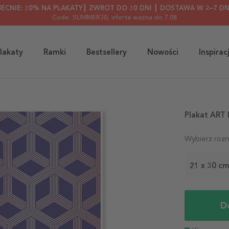
BECNIE: 30% NA PLAKATY┃ ZWROT DO 30 DNI ┃ DOSTAWA W 2–7 DN
Code: SUMMER30
, oferta ważna do 7.08
lakaty
Ramki
Bestsellery
Nowości
Inspirac
Plakat ART
Wybierz rozm
21 x 30 c
D