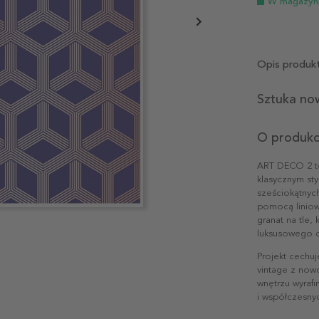
W magazyn
Opis produk
Sztuka no
O produkc
ART DECO 2 to
klasycznym st
sześciokątnych
pomocą liniow
granat na tle,
luksusowego c
Projekt cechuj
vintage z now
wnętrzu wyrafi
i współczesny