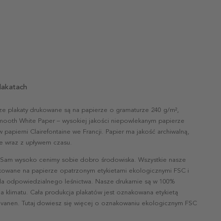
lakatach
ze plakaty drukowane są na papierze o gramaturze 240 g/m²,
mooth White Paper – wysokiej jakości niepowlekanym papierze
papierni Clairefontaine we Francji. Papier ma jakość archiwalną,
nie wraz z upływem czasu.
 Sam wysoko cenimy sobie dobro środowiska. Wszystkie nasze
ukowane na papierze opatrzonym etykietami ekologicznymi FSC i
la odpowiedzialnego leśnictwa. Nasze drukarnie są w 100%
a klimatu. Cała produkcja plakatów jest oznakowana etykietą
vanen. Tutaj dowiesz się więcej o oznakowaniu ekologicznym FSC