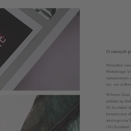
O naszych p
Wszystkie nas
Multidesign S
wytwarzanym w 
tzn. nie żółk
W firmie Dear
plakaty są dr
EU Ecolabel d
bezpieczne dl
ekologiczną S
i EU Ecolabel.