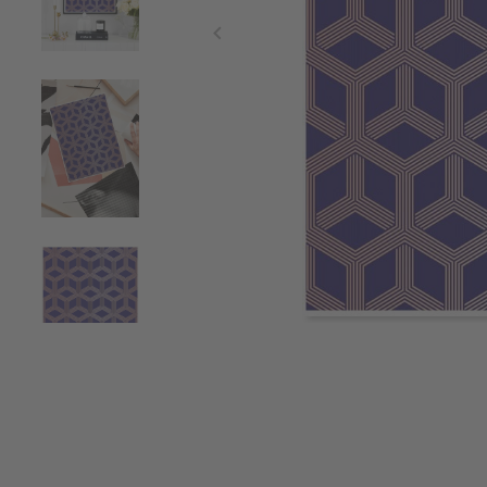
Item
1
of
4