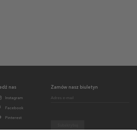
edź nas
Zamów nasz biuletyn
Instagram
Adres e-mail
Facebook
Pinterest
Subskrybuj