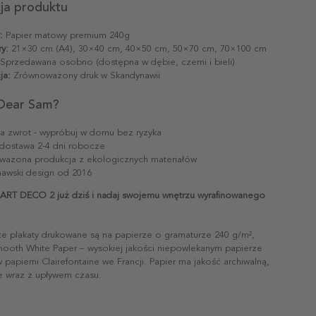
cja produktu
:
Papier matowy premium 240g
y:
21×30 cm (A4), 30×40 cm, 40×50 cm, 50×70 cm, 70×100 cm
Sprzedawana osobno (dostępna w dębie, czerni i bieli)
ja:
Zrównoważony druk w Skandynawii
Dear Sam?
na zwrot - wypróbuj w domu bez ryzyka
dostawa 2-4 dni robocze
ażona produkcja z ekologicznych materiałów
awski design od 2016
ART DECO 2 już dziś i nadaj swojemu wnętrzu wyrafinowanego
ze plakaty drukowane są na papierze o gramaturze 240 g/m²,
mooth White Paper – wysokiej jakości niepowlekanym papierze
papierni Clairefontaine we Francji. Papier ma jakość archiwalną,
ie wraz z upływem czasu.