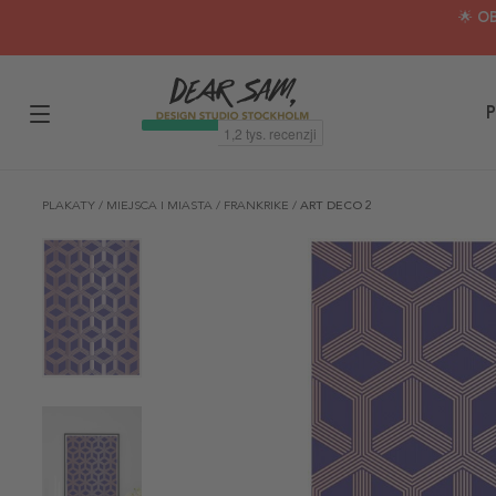
🌟 O
P
PLAKATY
/
MIEJSCA I MIASTA
/
FRANKRIKE
/
ART DECO 2