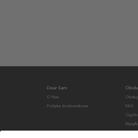
Dear Sam
Obsłu
O Nas
Obsług
Polityka środowiskowa
FAQ
Ogólne
Wysyłk