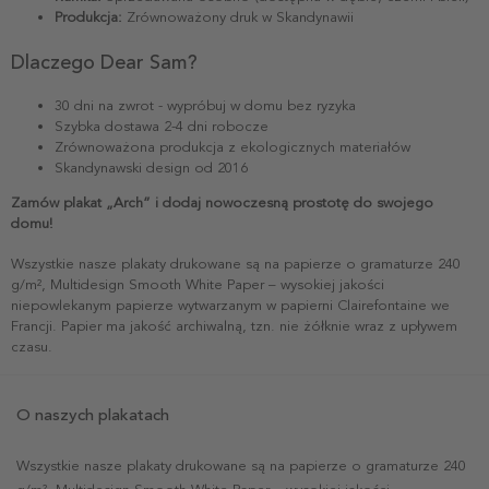
Produkcja:
Zrównoważony druk w Skandynawii
Dlaczego Dear Sam?
30 dni na zwrot - wypróbuj w domu bez ryzyka
Szybka dostawa 2-4 dni robocze
Zrównoważona produkcja z ekologicznych materiałów
Skandynawski design od 2016
Zamów plakat „Arch” i dodaj nowoczesną prostotę do swojego
domu!
Wszystkie nasze plakaty drukowane są na papierze o gramaturze 240
g/m², Multidesign Smooth White Paper – wysokiej jakości
niepowlekanym papierze wytwarzanym w papierni Clairefontaine we
Francji. Papier ma jakość archiwalną, tzn. nie żółknie wraz z upływem
czasu.
O naszych plakatach
Wszystkie nasze plakaty drukowane są na papierze o gramaturze 240