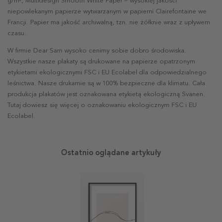
g/m², Multidesign Smooth White Paper – wysokiej jakości
niepowlekanym papierze wytwarzanym w papierni Clairefontaine we
Francji. Papier ma jakość archiwalną, tzn. nie żółknie wraz z upływem
czasu.
W firmie Dear Sam wysoko cenimy sobie dobro środowiska.
Wszystkie nasze plakaty są drukowane na papierze opatrzonym
etykietami ekologicznymi FSC i EU Ecolabel dla odpowiedzialnego
leśnictwa. Nasze drukarnie są w 100% bezpieczne dla klimatu. Cała
produkcja plakatów jest oznakowana etykietą ekologiczną Svanen.
Tutaj dowiesz się więcej o oznakowaniu ekologicznym FSC i EU
Ecolabel.
Ostatnio oglądane artykuły