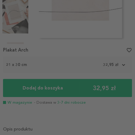
Item
1
Plakat Arch
favorite_border
of
5
21 x 30 cm
32,95 zł
32,95 zł
Dodaj do koszyka
W magazynie
- Dostawa w
3-7 dni robocze
Opis produktu