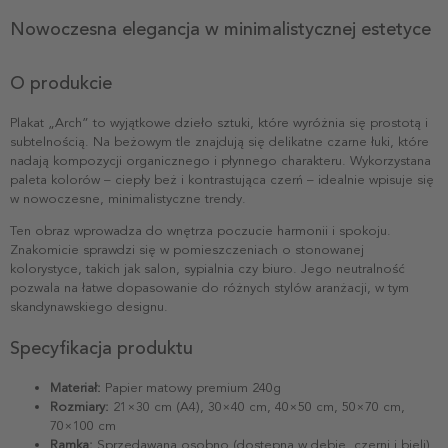
Nowoczesna elegancja w minimalistycznej estetyce
O produkcie
Plakat „Arch” to wyjątkowe dzieło sztuki, które wyróżnia się prostotą i
subtelnością. Na beżowym tle znajdują się delikatne czarne łuki, które
nadają kompozycji organicznego i płynnego charakteru. Wykorzystana
paleta kolorów – ciepły beż i kontrastująca czerń – idealnie wpisuje się
w nowoczesne, minimalistyczne trendy.
Ten obraz wprowadza do wnętrza poczucie harmonii i spokoju.
Znakomicie sprawdzi się w pomieszczeniach o stonowanej
kolorystyce, takich jak salon, sypialnia czy biuro. Jego neutralność
pozwala na łatwe dopasowanie do różnych stylów aranżacji, w tym
skandynawskiego designu.
Specyfikacja produktu
Materiał:
Papier matowy premium 240g
Rozmiary:
21×30 cm (A4), 30×40 cm, 40×50 cm, 50×70 cm,
70×100 cm
Ramka:
Sprzedawana osobno (dostępna w dębie, czerni i bieli)