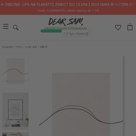
🌟 OBECNIE: 30% NA PLAKATY┃ ZWROT DO 30 DNI ┃ DOSTAWA W 2–7 DNI 📦✨
Code: SUMMER30
, oferta ważna do 7.08
PLAKATY
/
STYL
/
LINE ART
/
ARCH