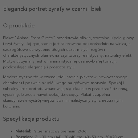
Elegancki portret żyrafy w czerni i bieli
O produkcie
Plakat "Animal Front Giraffe" przedstawia bliskie, frontalne ujęcie głowy
i szyi żyrafy. Jej spojrzenie jest skierowane bezpośrednio na widza, a
szczegółowe uchwycenie długich uszu, małych rogów i
charakterystycznych plamek na szyi tworzy realistyczny, naturalny efekt.
Motyw utrzymany jest w minimalistycznej czarno-białej tonacji,
podkreślając elegancję i prostotę stylu.
Modernistyczne tło w czystej bieli nadaje plakatowi nowoczesnego
charakteru i pozwala skupić uwagę na głównym motywie. Spokój i
subtelny urok portretu wpasowują się idealnie w przestrzeń dzienną,
sypialnię, biuro, a nawet pokój dziecięcy. Plakat uzupełnia
skandynawski wystrój wnętrz lub minimalistyczny styl z neutralnymi
kolorami.
Specyfikacja produktu
Materiał:
Papier matowy premium 240g
Rozmiary:
21×30 cm (A4), 30×40 cm, 40×50 cm, 50×70 cm