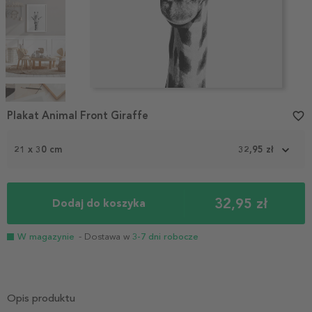
Item
1
Plakat Animal Front Giraffe
favorite_border
of
5
21 x 30 cm
32,95 zł
32,95 zł
Dodaj do koszyka
W magazynie
- Dostawa w
3-7 dni robocze
Opis produktu