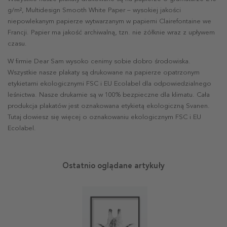
g/m², Multidesign Smooth White Paper – wysokiej jakości
niepowlekanym papierze wytwarzanym w papierni Clairefontaine we
Francji. Papier ma jakość archiwalną, tzn. nie żółknie wraz z upływem
czasu.
W firmie Dear Sam wysoko cenimy sobie dobro środowiska.
Wszystkie nasze plakaty są drukowane na papierze opatrzonym
etykietami ekologicznymi FSC i EU Ecolabel dla odpowiedzialnego
leśnictwa. Nasze drukarnie są w 100% bezpieczne dla klimatu. Cała
produkcja plakatów jest oznakowana etykietą ekologiczną Svanen.
Tutaj dowiesz się więcej o oznakowaniu ekologicznym FSC i EU
Ecolabel.
Ostatnio oglądane artykuły