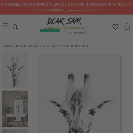
🌟 OBECNIE: 30% NA PLAKATY┃ ZWROT DO 30 DNI ┃ DOSTAWA W 2–7 DNI 📦✨
Code: SUMMER30
, oferta ważna do 6.08
PLAKATY
/
POKÓJ
/
PLAKATY DLA DZIECI
/
ANIMAL FRONT GIRAFFE