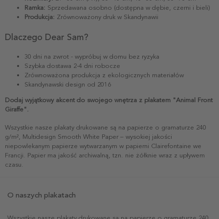
Ramka:
Sprzedawana osobno (dostępna w dębie, czerni i bieli)
Produkcja:
Zrównoważony druk w Skandynawii
Dlaczego Dear Sam?
30 dni na zwrot - wypróbuj w domu bez ryzyka
Szybka dostawa 2-4 dni robocze
Zrównoważona produkcja z ekologicznych materiałów
Skandynawski design od 2016
Dodaj wyjątkowy akcent do swojego wnętrza z plakatem "Animal Front
Giraffe".
Wszystkie nasze plakaty drukowane są na papierze o gramaturze 240
g/m², Multidesign Smooth White Paper – wysokiej jakości
niepowlekanym papierze wytwarzanym w papierni Clairefontaine we
Francji. Papier ma jakość archiwalną, tzn. nie żółknie wraz z upływem
czasu.
O naszych plakatach
Wszystkie nasze plakaty drukowane są na papierze o gramaturze 240