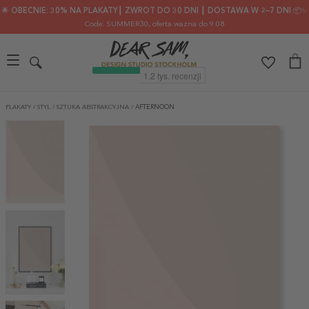
🌟 OBECNIE: 30% NA PLAKATY┃ ZWROT DO 30 DNI ┃ DOSTAWA W 2–7 DNI 📦✨
Code: SUMMER30
, oferta ważna do 9.08
PLAKATY
/
STYL
/
SZTUKA ABSTRAKCYJNA
/
AFTERNOON