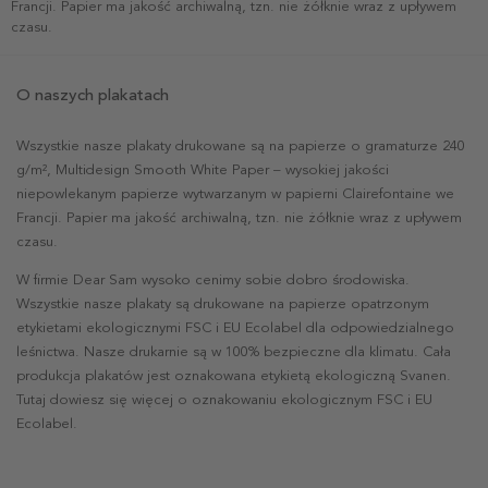
Francji. Papier ma jakość archiwalną, tzn. nie żółknie wraz z upływem
czasu.
O naszych plakatach
Wszystkie nasze plakaty drukowane są na papierze o gramaturze 240
g/m², Multidesign Smooth White Paper – wysokiej jakości
niepowlekanym papierze wytwarzanym w papierni Clairefontaine we
Francji. Papier ma jakość archiwalną, tzn. nie żółknie wraz z upływem
czasu.
W firmie Dear Sam wysoko cenimy sobie dobro środowiska.
Wszystkie nasze plakaty są drukowane na papierze opatrzonym
etykietami ekologicznymi FSC i EU Ecolabel dla odpowiedzialnego
leśnictwa. Nasze drukarnie są w 100% bezpieczne dla klimatu. Cała
produkcja plakatów jest oznakowana etykietą ekologiczną Svanen.
Tutaj dowiesz się więcej o oznakowaniu ekologicznym FSC i EU
Ecolabel.