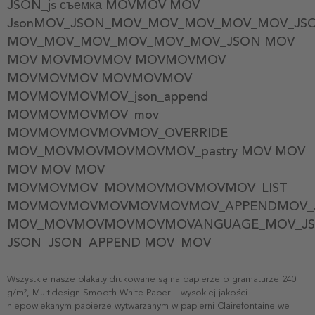
JSON_js съемка MOVMOV MOV
JsonMOV_JSON_MOV_MOV_MOV_MOV_MOV_JS
MOV_MOV_MOV_MOV_MOV_MOV_JSON MOV
MOV MOVMOVMOV MOVMOVMOV
MOVMOVMOV MOVMOVMOV
MOVMOVMOVMOV_json_append
MOVMOVMOVMOV_mov
MOVMOVMOVMOVMOV_OVERRIDE
MOV_MOVMOVMOVMOVMOV_pastry MOV MOV
MOV MOV MOV
MOVMOVMOV_MOVMOVMOVMOVMOV_LIST
MOVMOVMOVMOVMOVMOVMOV_APPENDMOV_J
MOV_MOVMOVMOVMOVMOVANGUAGE_MOV_J
JSON_JSON_APPEND MOV_MOV
Wszystkie nasze plakaty drukowane są na papierze o gramaturze 240
g/m², Multidesign Smooth White Paper – wysokiej jakości
niepowlekanym papierze wytwarzanym w papierni Clairefontaine we