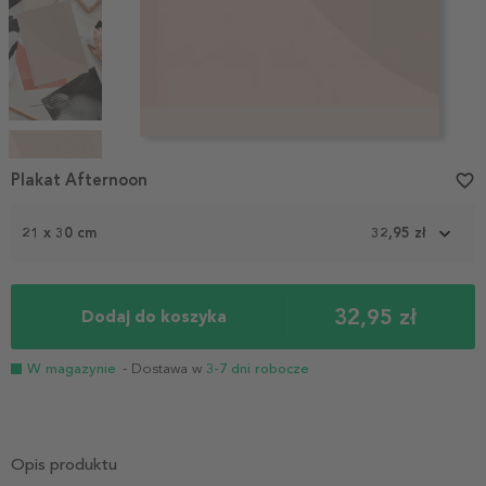
Item
1
Plakat Afternoon
favorite_border
of
4
21 x 30 cm
32,95 zł
32,95 zł
Dodaj do koszyka
W magazynie
- Dostawa w
3-7 dni robocze
Opis produktu