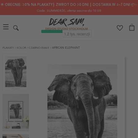
🌟 OBECNIE: 30% NA PLAKATY┃ ZWROT DO 30 DNI ┃ DOSTAWA W 2–7 DNI 📦✨
Code: SUMMER30
, oferta ważna do 10.08
PLAKATY
/
KOLOR
/
CZARNO-BIAŁE
/
AFRICAN ELEPHANT