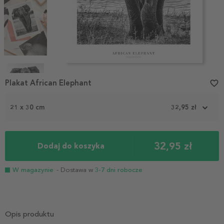
Item
1
Plakat African Elephant
favorite_border
of
4
21 x 30 cm
32,95 zł
32,95 zł
Dodaj do koszyka
W magazynie
- Dostawa w
3-7 dni robocze
Opis produktu