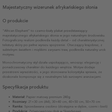
Majestatyczny wizerunek afrykańskiego słonia
O produkcie
"African Elephant" to czarno-biały plakat przedstawiający
majestatycznego afrykańskiego słonia w jego naturalnym środowisku.
Fotograficzny realizm podkreśla każdy detal – od charakterystycznej
tekstury skóry po pełne wyrazu spojrzenie. Otaczający krajobraz, z
subtelnym światłem i miękkimi zarysami traw, podkreśla naturalny urok
motywu.
Monochromatyczny styl działa uspokajająco, wnosząc elegancję i
ponadczasowy charakter do każdego wnętrza. Motyw dodaje
przestrzeni wyrazistości, a jego stonowana kolorystyka sprawia, że
doskonale komponuje się z neutralnymi lub surowymi aranżacjami.
Specyfikacja produktu
Materiał:
Papier matowy premium 240g
Rozmiary:
21×30 cm (A4), 30×40 cm, 40×50 cm, 50×70 cm
Ramka:
Sprzedawana osobno (dostępna w dębie, czerni i bieli)
Produkcja:
Zrównoważony druk w Skandynawii