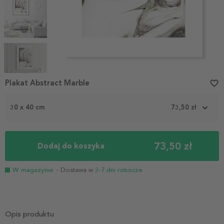
Item
1
Plakat Abstract Marble
favorite_border
of
5
30 x 40 cm
73,50 zł
73,50 zł
Dodaj do koszyka
W magazynie
- Dostawa w
3-7 dni robocze
Opis produktu