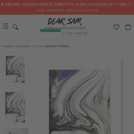
🌟 OBECNIE: 30% NA PLAKATY┃ ZWROT DO 30 DNI ┃ DOSTAWA W 2–7 DNI 📦✨
Code: SUMMER30
, oferta ważna do 7.08
PLAKATY
/
ROZMIARY
/
50 X 70
/
ABSTRACT MARBLE