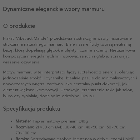
Dynamiczne eleganckie wzory marmuru
O produkcie
Plakat "Abstract Marble" przedstawia abstrakcyjne wzory inspirowane
strukturami naturalnego marmuru. Białe i szare fluidy tworzą neutralną
bazę, którą dopełniają głębokie błękity i czarne akcenty. Nietuzinkowa
kompozycja nieregularnych linii wprowadza ruch i głębię, sprawiając
wrażenie ożywienia.
Motyw marmuru w tej interpretacji łączy subtelność z energią, oferując
jednocześnie spokój i dynamikę. Idealnie pasuje do minimalistycznych i
nowoczesnych wnętrz, zarówno jako centralny punkt dekoracji, jak i
element większej kompozycji. Uatrakcyjni przestrzenie takie jak salon,
biuro czy sypialnia, dodając im odrobinę luksusu.
Specyfikacja produktu
Materiał:
Papier matowy premium 240g
Rozmiary:
21×30 cm (A4), 30×40 cm, 40×50 cm, 50×70 cm,
70×100 cm
Ramka:
Sprzedawana osobno (dostępna w dębie, czerni i bieli)