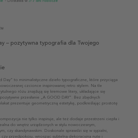
ie
- Dostawa w
3-7 dni robocze
tu
y – pozytywna typografia dla Twojego
ie
 Day” to minimalistyczne dzieło typograficzne, które przyciąga
nowoczesnej czcionce inspirowanej retro stylem. Na tle
ytulnego różu znajdują się kremowe litery, układające się
w pozytywne przesłanie „A GOOD DAY”. Bez zbędnych
lakat prezentuje geometryczną estetykę, podkreślając prostotę
ompozycja nie tylko inspiruje, ale też dodaje przestrzeni ciepła i
ealna do wnętrz urządzonych w stylu nowoczesnym,
ym, czy skandynawskim. Doskonale sprawdzi się w sypialni,
e czy przedpokoju, wnosząc subtelną dekoracyjną nutę i