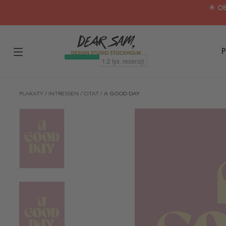
🌟 O
P
PLAKATY
/
INTRESSEN
/
CITAT
/
A GOOD DAY