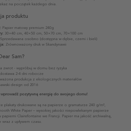
ekaz na początek każdego dnia.
cja produktu
:
Papier matowy premium 240g
y:
30×40 cm, 40×50 cm, 50×70 cm, 70×100 cm
Sprzedawana osobno (dostępna w dębie, czerni i bieli)
ja:
Zrównoważony druk w Skandynawii
Dear Sam?
na zwrot - wypróbuj w domu bez ryzyka
dostawa 2-4 dni robocze
ażona produkcja z ekologicznych materiałów
awski design od 2016
i wprowadź pozytywną energię do swojego domu!
ze plakaty drukowane są na papierze o gramaturze 240 g/m²,
mooth White Paper – wysokiej jakości niepowlekanym papierze
papierni Clairefontaine we Francji. Papier ma jakość archiwalną,
ie wraz z upływem czasu.