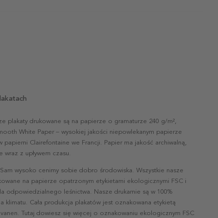
lakatach
ze plakaty drukowane są na papierze o gramaturze 240 g/m²,
mooth White Paper – wysokiej jakości niepowlekanym papierze
papierni Clairefontaine we Francji. Papier ma jakość archiwalną,
nie wraz z upływem czasu.
 Sam wysoko cenimy sobie dobro środowiska. Wszystkie nasze
ukowane na papierze opatrzonym etykietami ekologicznymi FSC i
la odpowiedzialnego leśnictwa. Nasze drukarnie są w 100%
a klimatu. Cała produkcja plakatów jest oznakowana etykietą
vanen. Tutaj dowiesz się więcej o oznakowaniu ekologicznym FSC