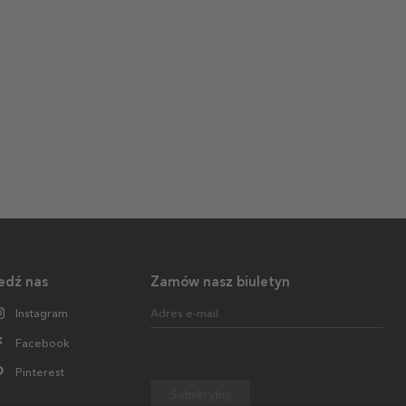
edź nas
Zamów nasz biuletyn
Instagram
Adres e-mail
Facebook
Pinterest
Subskrybuj