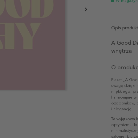
W magazyn
Opis produk
A Good Da
wnętrza
O produkc
Plakat „A Good
uwagę dzięki 
miękkiego, prz
harmonijnie 
ozdobników, p
i elegancję.
Ta wyjątkowa k
optymizmu. Id
minimalistyczn
salonie, biurz