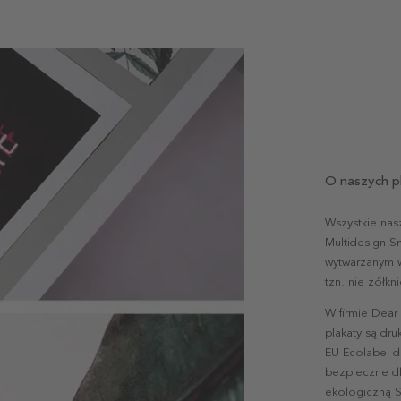
O naszych p
Wszystkie nas
Multidesign S
wytwarzanym w 
tzn. nie żółk
W firmie Dear
plakaty są dr
EU Ecolabel d
bezpieczne dl
ekologiczną S