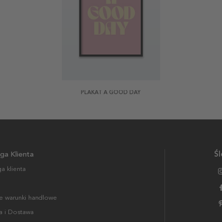
PLAKAT A GOOD DAY
ga Klienta
Śl
a klienta
 warunki handlowe
a i Dostawa