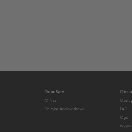
Dear Sam
Obsłu
O Nas
Obsług
Polityka środowiskowa
FAQ
Ogólne
Wysyłk