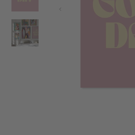
Item
1
of
3