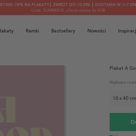
BECNIE: 30% NA PLAKATY┃ ZWROT DO 30 DNI ┃ DOSTAWA W 2–7 DN
Code: SUMMER30
, oferta ważna do 8.08
lakaty
Ramki
Bestsellery
Nowości
Inspirac
Plakat A G
Wybierz rozm
30 x 40 c
D