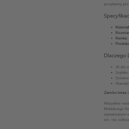
pozytywny prz
Specyfika
Materiał
Rozmiar
Ramka:
Produkc
Dlaczego 
30 dni 
Szybka 
Zrównow
Skandyn
Zamów teraz 
Wszystkie nas
Multidesign S
wytwarzanym w 
tzn. nie żółkn