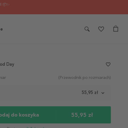
I 📦✨
je
ood Day
favorite_border
iar
(Przewodnik po rozmiarach)
m
55,95 zł
55,95 zł
odaj do koszyka