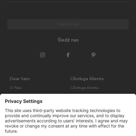
Subskrybuj
Śledź nas
Dear Sam
Obsługa Klienta
O Nas
Obsługa klienta
Polityka środowiskowa
FAQ
Ogólne warunki handlowe
Wysyłka i Dostawa