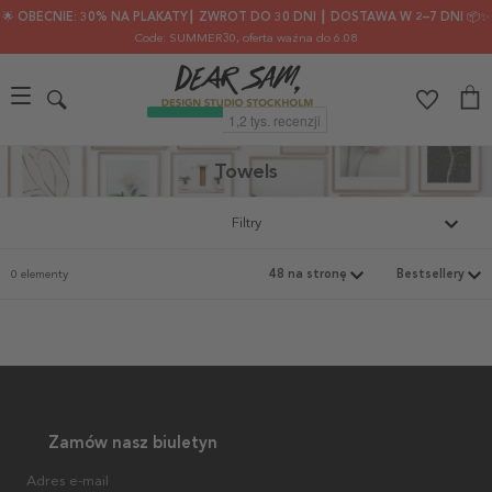
🌟 OBECNIE: 30% NA PLAKATY┃ ZWROT DO 30 DNI ┃ DOSTAWA W 2–7 DNI 📦✨
Code: SUMMER30
, oferta ważna do 6.08
Towels
Filtry
0 elementy
Zamów nasz biuletyn
Adres e-mail