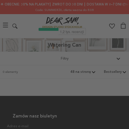
🌟 OBECNIE: 30% NA PLAKATY┃ ZWROT DO 30 DNI ┃ DOSTAWA W 2–7 DNI 📦✨
Code: SUMMER30
, oferta ważna do 8.08
Watering Can
Filtry
0 elementy
Zamów nasz biuletyn
Adres e-mail