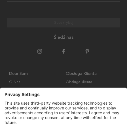
Subskrybuj
Śledź nas
Dear Sam
Obsługa Klienta
O Nas
Obsługa klienta
Polityka środowiskowa
FAQ
Ogólne warunki handlowe
Wysyłka i Dostawa