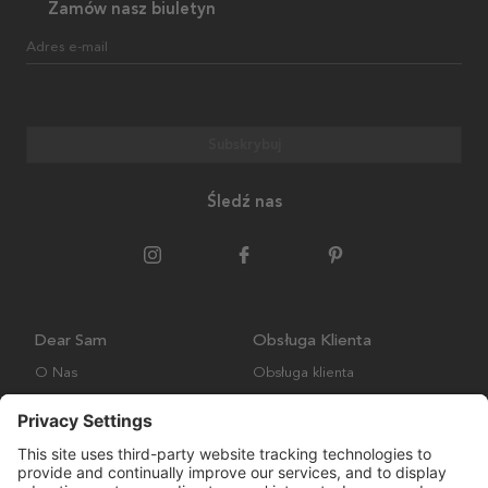
Zamów nasz biuletyn
Adres e-mail
Subskrybuj
Śledź nas
Dear Sam
Obsługa Klienta
O Nas
Obsługa klienta
Polityka środowiskowa
FAQ
Ogólne warunki handlowe
Wysyłka i Dostawa