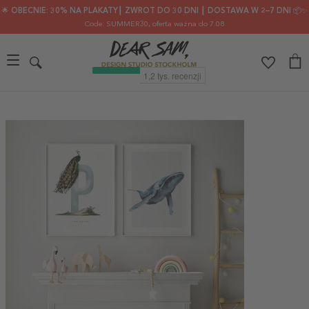
🌟 OBECNIE: 30% NA PLAKATY┃ ZWROT DO 30 DNI ┃ DOSTAWA W 2–7 DNI 📦✨
Code: SUMMER30
, oferta ważna do 7.08