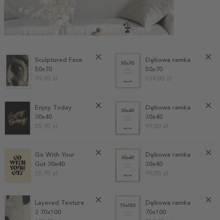
Sculptured Face
Dębowa ramka
50x70
50x70
99,95 zł
139,00 zł
Enjoy Today
Dębowa ramka
30x40
30x40
55,95 zł
99,00 zł
Go With Your
Dębowa ramka
Gut 30x40
30x40
55,95 zł
99,00 zł
Layered Texture
Dębowa ramka
2 70x100
70x100