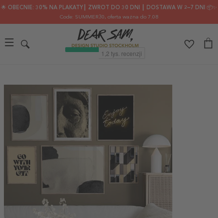
🌟 OBECNIE: 30% NA PLAKATY┃ ZWROT DO 30 DNI ┃ DOSTAWA W 2–7 DNI 📦✨
Code: SUMMER30
, oferta ważna do 7.08