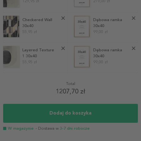
129,95 zł
219,00 zł
Checkered Wall
Dębowa ramka
30x40
30x40
55,95 zł
99,00 zł
Layered Texture
Dębowa ramka
1 30x40
30x40
55,95 zł
99,00 zł
Total
1207,70 zł
Dodaj do koszyka
W magazynie
- Dostawa w
3-7 dni robocze