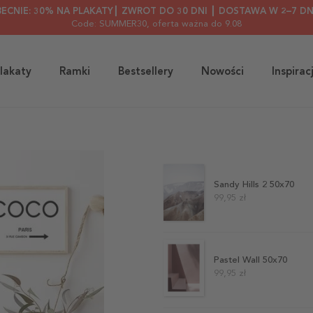
BECNIE: 30% NA PLAKATY┃ ZWROT DO 30 DNI ┃ DOSTAWA W 2–7 DN
Code: SUMMER30
, oferta ważna do 9.08
lakaty
Ramki
Bestsellery
Nowości
Inspirac
Sandy Hills 2 50x70
99,95 zł
Pastel Wall 50x70
99,95 zł