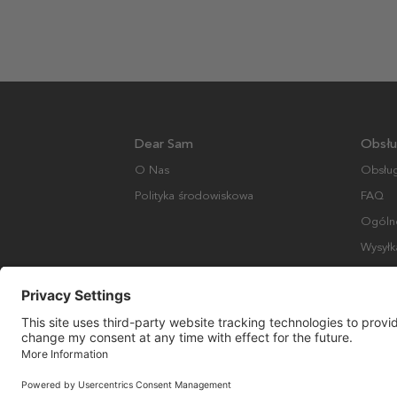
Dear Sam
Obsłu
O Nas
Obsług
Polityka środowiskowa
FAQ
Ogólne
Wysyłk
Copyright © Many Brands AB 2023. Wszelkie prawa zastrzeżone.