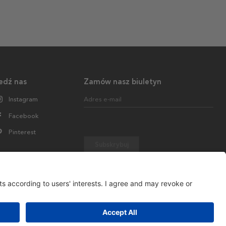
edź nas
Zamów nasz biuletyn
Instagram
Adres e-mail
Facebook
Pinterest
Subskrybuj