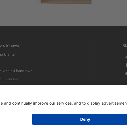
ga Klienta
Śl
a klienta
 warunki handlowe
a i Dostawa