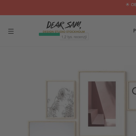
🌟 O
P