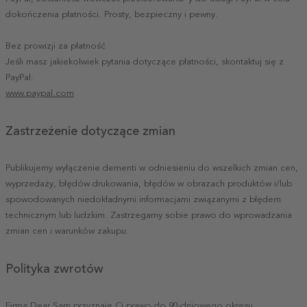
dokończenia płatności. Prosty, bezpieczny i pewny.
Bez prowizji za płatność
Jeśli masz jakiekolwiek pytania dotyczące płatności, skontaktuj się z
PayPal:
www.paypal.com
Zastrzeżenie dotyczące zmian
Publikujemy wyłączenie dementi w odniesieniu do wszelkich zmian cen,
wyprzedaży, błędów drukowania, błędów w obrazach produktów i/lub
spowodowanych niedokładnymi informacjami związanymi z błędem
technicznym lub ludzkim. Zastrzegamy sobie prawo do wprowadzania
zmian cen i warunków zakupu.
Polityka zwrotów
Firma Dear Sam przyznaje Ci prawo do 90-dniowego okresu