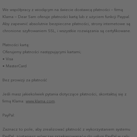
We współpracy z wiodącym na świecie dostawcą płatności – firmą
Klarna – Dear Sam oferuje płatności kartą lub z użyciem funkcji Paypal.
Aby zapewnić absolutnie bezpieczne płatności, strony internetowe są
chronione szyfrowaniem SSL, i wszystkie rozwiązania są certyfikowane.
Płatności kartą:
Oferujemy płatności następującymi kartami;
• Visa
• MasterCard
Bez prowizji za płatność
Jeśli masz jakiekolwiek pytania dotyczące płatności, skontaktuj się z
firmą Klarna:
www.klarna.com
.
PayPal:
Zaznacz to pole, aby zrealizować płatność z wykorzystaniem systemu
PayPal, zostaniesz wówczas przekierowana/-y do usługi PayPal w celu