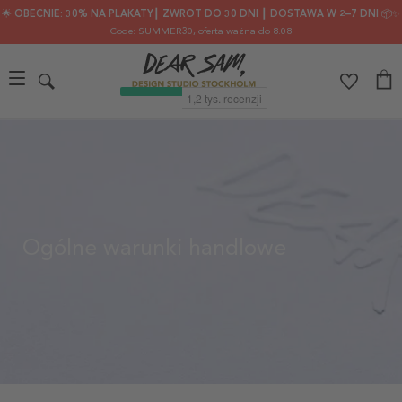
🌟 OBECNIE: 30% NA PLAKATY┃ ZWROT DO 30 DNI ┃ DOSTAWA W 2–7 DNI 📦✨
Code: SUMMER30
, oferta ważna do 8.08
Ogólne warunki handlowe