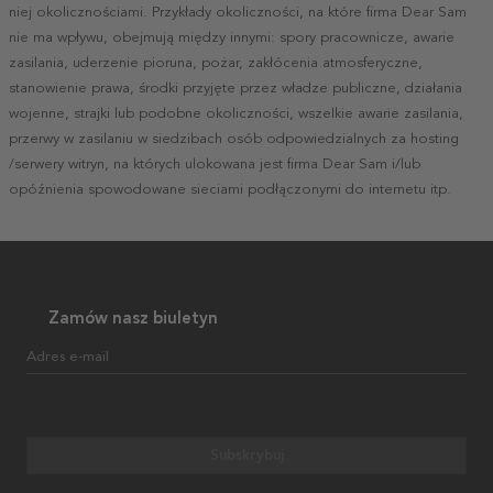
niej okolicznościami. Przykłady okoliczności, na które firma Dear Sam
nie ma wpływu, obejmują między innymi: spory pracownicze, awarie
zasilania, uderzenie pioruna, pożar, zakłócenia atmosferyczne,
stanowienie prawa, środki przyjęte przez władze publiczne, działania
wojenne, strajki lub podobne okoliczności, wszelkie awarie zasilania,
przerwy w zasilaniu w siedzibach osób odpowiedzialnych za hosting
/serwery witryn, na których ulokowana jest firma Dear Sam i/lub
opóźnienia spowodowane sieciami podłączonymi do internetu itp.
Zamów nasz biuletyn
Adres e-mail
Subskrybuj