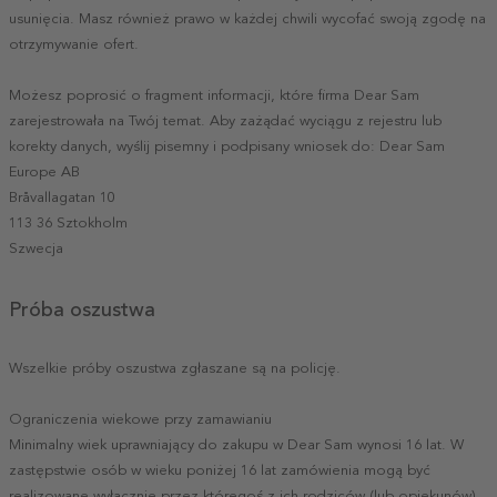
usunięcia. Masz również prawo w każdej chwili wycofać swoją zgodę na
otrzymywanie ofert.
Możesz poprosić o fragment informacji, które firma Dear Sam
zarejestrowała na Twój temat. Aby zażądać wyciągu z rejestru lub
korekty danych, wyślij pisemny i podpisany wniosek do: Dear Sam
Europe AB
Bråvallagatan 10
113 36 Sztokholm
Szwecja
Próba oszustwa
Wszelkie próby oszustwa zgłaszane są na policję.
Ograniczenia wiekowe przy zamawianiu
Minimalny wiek uprawniający do zakupu w Dear Sam wynosi 16 lat. W
zastępstwie osób w wieku poniżej 16 lat zamówienia mogą być
realizowane wyłącznie przez któregoś z ich rodziców (lub opiekunów).