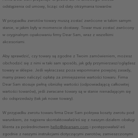
odstąpienia od umowy, licząc od daty otrzymania towarów.
W przypadku zwrotów towary muszą zostać zwrócone w takim samym
stanie, w jakim były w momencie dostawy. Towar musi zostać zwrócony
w oryginalnym opakowaniu firmy Dear Sam, wraz z wszelkimi
akcesoriami.
Aby sprawdzić, czy towary są zgodne z Twoim zamówieniem, możesz
obchodzić się z nimi w taki sam sposób, jak gdy przymierzasz/oglądasz
towary w sklepie. Jeśli wykraczasz poza wspomniane powyżej zasady,
mamy prawo naliczyć opłatę za zmniejszenie wartości towaru. Firma
Dear Sam stosuje pełną obniżkę wartości (odpowiadającą całkowitej
wartości towarów), jeśli zwracane towary są w stanie nienadającym się
do odsprzedaży (tak jak nowe towary).
W przypadku zwrotu towaru firma Dear Sam pokrywa koszty zwrotu pod
warunkiem, że najpierw skontaktowałaś/eś się z naszym działem obsługi
klienta za pośrednictwem
hello@dearsam.com
i postępowałaś/-eś
zgodnie z naszymi instrukcjami dotyczącymi zwrotów, zamieszczonymi