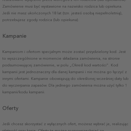
Zamówienie musi być wystawione na nazwisko rodzica lub opiekuna.
Jeśli nie masz ukończonych 18 lat (tzn. jesteś osobą niepełnoletnią),
potrzebujesz zgody rodzica (lub opiekuna).
Kampanie
Kampaniom i ofertom specjalnym może zostać przydzielony kod. Jest
to wyszczególnione w momencie składania zamówienia, na stronie
podsumowującej zamówienie, w polu „Określ kod wartości”. Kod
kampanii jest jednoznaczny dla danej kampanii i nie można go łączyć z
innymi ofertami. Kampanie obowiązują do określonej wcześniej daty lub
do wyczerpania zapasów. Dla jednego zamówienia można użyć tylko 1
kampanii/kodu kampanii.
Oferty
Jeśli chcesz skorzystać z wyłącznych ofert, możesz wybrać je, realizując
płatność przy kasie. Oferty te można rozpowszechniać za