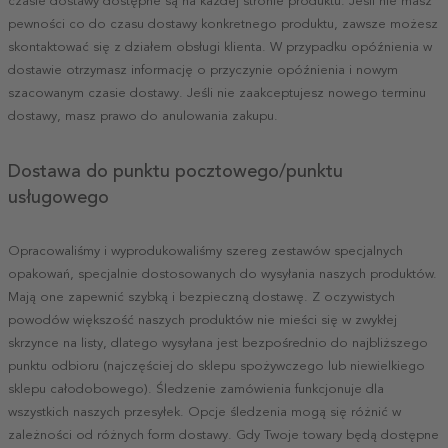
czasie dostawy dostępne są na każdej stronie produktu. Jeśli nie masz
pewności co do czasu dostawy konkretnego produktu, zawsze możesz
skontaktować się z działem obsługi klienta. W przypadku opóźnienia w
dostawie otrzymasz informację o przyczynie opóźnienia i nowym
szacowanym czasie dostawy. Jeśli nie zaakceptujesz nowego terminu
dostawy, masz prawo do anulowania zakupu.
Dostawa do punktu pocztowego/punktu
usługowego
Opracowaliśmy i wyprodukowaliśmy szereg zestawów specjalnych
opakowań, specjalnie dostosowanych do wysyłania naszych produktów.
Mają one zapewnić szybką i bezpieczną dostawę. Z oczywistych
powodów większość naszych produktów nie mieści się w zwykłej
skrzynce na listy, dlatego wysyłana jest bezpośrednio do najbliższego
punktu odbioru (najczęściej do sklepu spożywczego lub niewielkiego
sklepu całodobowego). Śledzenie zamówienia funkcjonuje dla
wszystkich naszych przesyłek. Opcje śledzenia mogą się różnić w
zależności od różnych form dostawy. Gdy Twoje towary będą dostępne