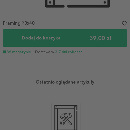
Framing 30x40
favorite_border
39,00 zł
Dodaj do koszyka
W magazynie
- Dostawa w
3-7 dni robocze
Ostatnio oglądane artykuły