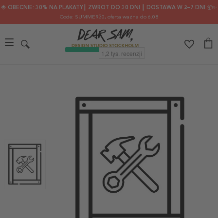
🌟 OBECNIE: 30% NA PLAKATY┃ ZWROT DO 30 DNI ┃ DOSTAWA W 2–7 DNI 📦✨
Code: SUMMER30
, oferta ważna do 6.08