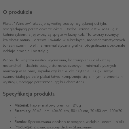
O produkcie
Plakat "Window" ukazuje sylwetkę osoby, oglądanej od tyłu,
spoglądającej przez otwarte okno. Osoba ubrana jest w koszulę z
kołnierzykiem, a jej włosy są spięte w luźny kok. Tło tworzy rozmyty
krajobraz natury – drzewa i światło w subtelnych, monochromatycznych
tonach czerni i bieli. Ta minimalistyczna grafika fotograficzna doskonale
oddaje emocje i nostalgię.
Wnosi do wnętrza nastrój wyciszenia, kontemplacji i delikatnej
melancholii. Idealnie pasuje do nowoczesnych, minimalistycznych
aranżacji w salonie, sypialni czy kąciku do czytania. Dzięki swojej
czarno-białej palecie plakat łatwo komponuje się z innymi elementami
wystroju, dodając przestrzeni głębi i charakteru.
Specyfikacja produktu
Materiał:
Papier matowy premium 240g
Rozmiary:
30×21 cm, 40×30 cm, 50×40 cm, 70×50 cm, 100×70
cm
Ramka:
Sprzedawana osobno (dostępna w dębie, czerni i bieli)
Produkcja:
Zrównoważony druk w Skandynawii