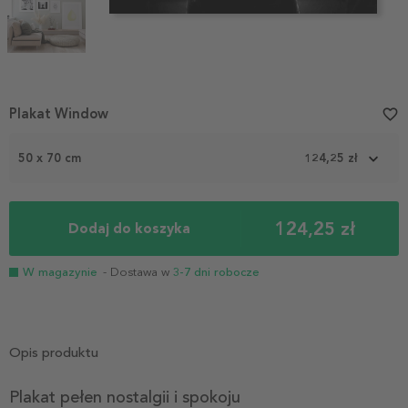
Item
Plakat Window
favorite_border
1
of
3
50 x 70 cm
124,25 zł
124,25 zł
Dodaj do koszyka
W magazynie
- Dostawa w
3-7 dni robocze
Opis produktu
Plakat pełen nostalgii i spokoju