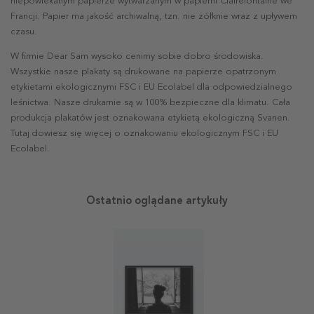
niepowlekanym papierze wytwarzanym w papierni Clairefontaine we
Francji. Papier ma jakość archiwalną, tzn. nie żółknie wraz z upływem
czasu.
W firmie Dear Sam wysoko cenimy sobie dobro środowiska.
Wszystkie nasze plakaty są drukowane na papierze opatrzonym
etykietami ekologicznymi FSC i EU Ecolabel dla odpowiedzialnego
leśnictwa. Nasze drukarnie są w 100% bezpieczne dla klimatu. Cała
produkcja plakatów jest oznakowana etykietą ekologiczną Svanen.
Tutaj dowiesz się więcej o oznakowaniu ekologicznym FSC i EU
Ecolabel.
Ostatnio oglądane artykuły