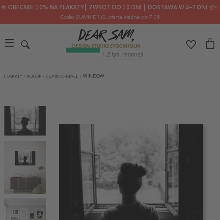
🌟 OBECNIE: 30% NA PLAKATY┃ ZWROT DO 30 DNI ┃ DOSTAWA W 2–7 DNI 📦✨
Code: SUMMER30
, oferta ważna do 7.08
PLAKATY
/
KOLOR
/
CZARNO-BIAŁE
/
WINDOW