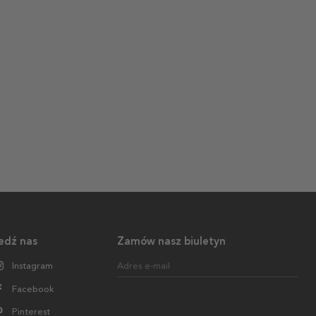
edź nas
Zamów nasz biuletyn
Instagram
Adres e-mail
Facebook
Pinterest