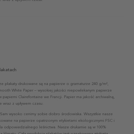
lakatach
ze plakaty drukowane są na papierze o gramaturze 240 g/m²,
mooth White Paper – wysokiej jakości niepowlekanym papierze
papierni Clairefontaine we Francji. Papier ma jakość archiwalną,
nie wraz z upływem czasu.
 Sam wysoko cenimy sobie dobro środowiska. Wszystkie nasze
ukowane na papierze opatrzonym etykietami ekologicznymi FSC i
la odpowiedzialnego leśnictwa. Nasze drukarnie są w 100%
a klimatu. Cała produkcja plakatów jest oznakowana etykietą