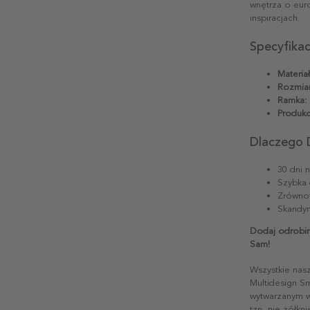
wnętrza o euro
inspiracjach.
Specyfika
Materiał
Rozmiar
Ramka:
Produkc
Dlaczego 
30 dni 
Szybka 
Zrównow
Skandyn
Dodaj odrobin
Sam!
Wszystkie nas
Multidesign S
wytwarzanym w 
tzn. nie żółkn