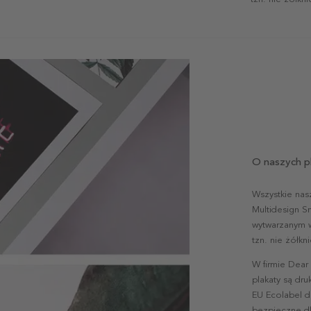
O naszych p
Wszystkie nas
Multidesign S
wytwarzanym w 
tzn. nie żółk
W firmie Dear
plakaty są dr
EU Ecolabel d
bezpieczne dl