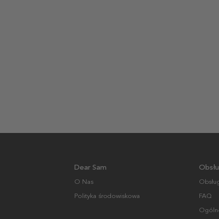
Dear Sam
Obsłu
O Nas
Obsług
Polityka środowiskowa
FAQ
Ogólne