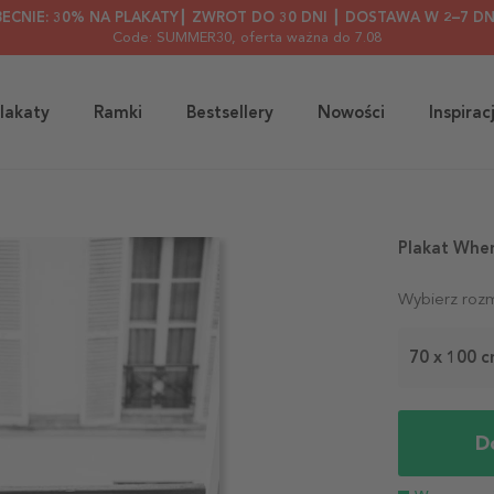
BECNIE: 30% NA PLAKATY┃ ZWROT DO 30 DNI ┃ DOSTAWA W 2–7 DN
Code: SUMMER30
, oferta ważna do 7.08
lakaty
Ramki
Bestsellery
Nowości
Inspirac
Plakat When
Wybierz rozm
70 x 100 
D