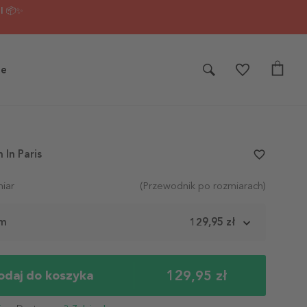
I 📦✨
je
 In Paris
favorite_border
iar
(Przewodnik po rozmiarach)
cm
129,95 zł
129,95 zł
odaj do koszyka