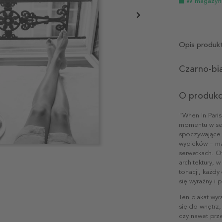
W magazyn
Opis produk
Czarno-bia
O produkc
"When In Paris
momentu w ser
spoczywające 
wypieków – ma
serwetkach. Ot
architektury, 
tonacji, każdy
się wyraźny i
Ten plakat wyr
się do wnętrz,
czy nawet prze