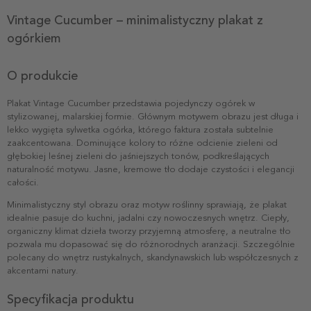
Vintage Cucumber – minimalistyczny plakat z
ogórkiem
O produkcie
Plakat Vintage Cucumber przedstawia pojedynczy ogórek w
stylizowanej, malarskiej formie. Głównym motywem obrazu jest długa i
lekko wygięta sylwetka ogórka, którego faktura została subtelnie
zaakcentowana. Dominujące kolory to różne odcienie zieleni od
głębokiej leśnej zieleni do jaśniejszych tonów, podkreślających
naturalność motywu. Jasne, kremowe tło dodaje czystości i elegancji
całości.
Minimalistyczny styl obrazu oraz motyw roślinny sprawiają, że plakat
idealnie pasuje do kuchni, jadalni czy nowoczesnych wnętrz. Ciepły,
organiczny klimat dzieła tworzy przyjemną atmosferę, a neutralne tło
pozwala mu dopasować się do różnorodnych aranżacji. Szczególnie
polecany do wnętrz rustykalnych, skandynawskich lub współczesnych z
akcentami natury.
Specyfikacja produktu