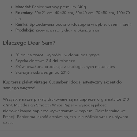
Materiał:
Papier matowy premium 240g
Rozmiary:
30×21 cm, 40×30 cm, 50×40 cm, 70×50 cm, 100×70
cm
Ramka:
Sprzedawana osobno (dostępna w dębie, czerni i bieli)
Produkcja:
Zrównoważony druk w Skandynawii
Dlaczego Dear Sam?
30 dni na zwrot - wypróbuj w domu bez ryzyka
Szybka dostawa 2-4 dni robocze
Zrównoważona produkcja z ekologicznych materiałów
Skandynawski design od 2016
Kup teraz plakat Vintage Cucumber i dodaj artystyczny akcent do
swojego wnętrza!
Wszystkie nasze plakaty drukowane są na papierze o gramaturze 240
g/m², Multidesign Smooth White Paper – wysokiej jakości
niepowlekanym papierze wytwarzanym w papierni Clairefontaine we
Francji. Papier ma jakość archiwalną, tzn. nie żółknie wraz z upływem
czasu.