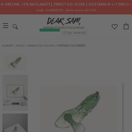
🌟 OBECNIE: 30% NA PLAKATY┃ ZWROT DO 30 DNI ┃ DOSTAWA W 2–7 DNI 📦✨
Code: SUMMER30
, oferta ważna do 9.08
PLAKATY
/
POKÓJ
/
OBRAZY DO KUCHNI
/
VINTAGE CUCUMBER