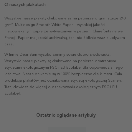
O naszych plakatach
Wszystkie nasze plakaty drukowane są na papierze o gramaturze 240
g/m², Multidesign Smooth White Paper – wysokiej jakości
niepowlekanym papierze wytwarzanym w papierni Clairefontaine we
Francji. Papier ma jakość archiwalną, tzn. nie żółknie wraz z upływem
czasu.
W firmie Dear Sam wysoko cenimy sobie dobro środowiska.
Wszystkie nasze plakaty są drukowane na papierze opatrzonym
etykietami ekologicznymi FSC i EU Ecolabel dla odpowiedzialnego
leśnictwa. Nasze drukarnie są w 100% bezpieczne dla klimatu. Cała
produkcja plakatów jest oznakowana etykietą ekologiczną Svanen.
Tutaj dowiesz się więcej o oznakowaniu ekologicznym FSC i EU
Ecolabel.
Ostatnio oglądane artykuły