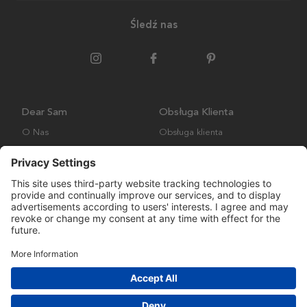
Śledź nas
Dear Sam
Obsługa Klienta
O Nas
Obsługa klienta
Polityka środowiskowa
FAQ
Ogólne warunki handlowe
Wysyłka i Dostawa
Copyright © Many Brands AB 2023. Wszelkie prawa zastrzeżone.