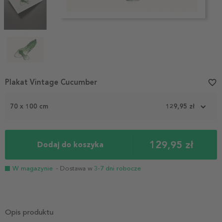
Item
Plakat Vintage Cucumber
favorite_border
1
of
70 x 100 cm
129,95 zł
4
129,95 zł
Dodaj do koszyka
W magazynie
- Dostawa w
3-7 dni robocze
Opis produktu