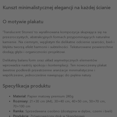
Kunszt minimalistycznej elegancji na każdej ścianie
O motywie plakatu
'Translucent Stones' to wyrafinowana kompozycja skupiająca się na
przezroczystych, abstrakcyjnych formach przypominających naturalne
kamienie. Na ciemnym, węglistym tle delikatne odcienie szarości, bieli i
błękitu tworzą efekt harmonii i subtelności. Teksturowane powierzchnie
dodają głębi i organiczności projektowi.
Delikatny balans form oraz układ asymetrycznych elementów
wprowadza nastrój spokoju i kontemplacji. Ten nowoczesny plakat
świetnie podkreśli przestrzenne aranżacje minimalistyczne i
współczesne, jednocześnie nawiązując do piękna natury.
Specyfikacja produktu
Materiał:
Papier matowy premium 240g
Rozmiary:
21×30 cm (A4), 30×40 cm, 40×50 cm, 50×70 cm,
70×100 cm
Ramka:
Sprzedawana osobno (dostępna w dębie, czerni i bieli)
Produkcja:
Zrównoważony druk w Skandynawii