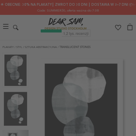
🌟 OBECNIE: 30% NA PLAKATY┃ ZWROT DO 30 DNI ┃ DOSTAWA W 2–7 DNI 📦✨
Code: SUMMER30
, oferta ważna do 7.08
PLAKATY
/
STYL
/
SZTUKA ABSTRAKCYJNA
/
TRANSLUCENT STONES