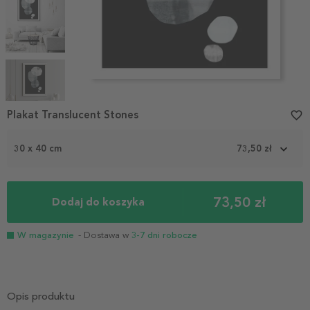
Item
1
Plakat Translucent Stones
favorite_border
of
6
30 x 40 cm
73,50 zł
73,50 zł
Dodaj do koszyka
W magazynie
- Dostawa w
3-7 dni robocze
Opis produktu