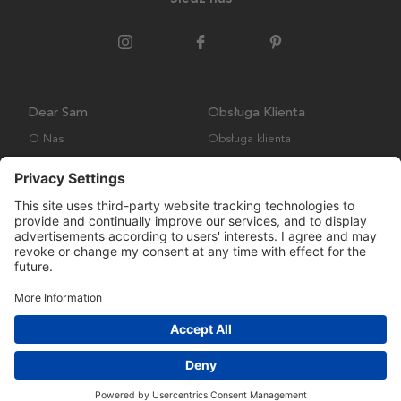
Dear Sam
Obsługa Klienta
O Nas
Obsługa klienta
Polityka środowiskowa
FAQ
Ogólne warunki handlowe
Wysyłka i Dostawa
Copyright © Many Brands AB 2023. Wszelkie prawa zastrzeżone.