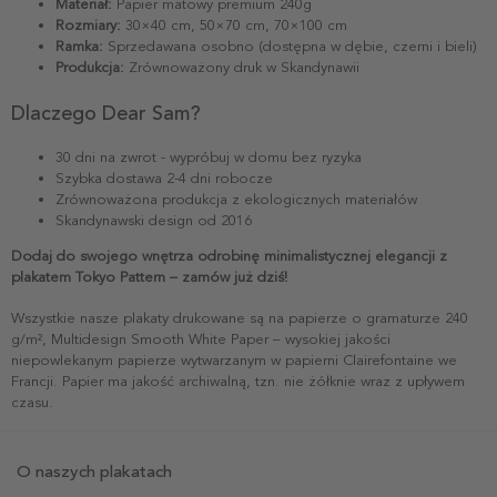
Materiał:
Papier matowy premium 240g
Rozmiary:
30×40 cm, 50×70 cm, 70×100 cm
Ramka:
Sprzedawana osobno (dostępna w dębie, czerni i bieli)
Produkcja:
Zrównoważony druk w Skandynawii
Dlaczego Dear Sam?
30 dni na zwrot - wypróbuj w domu bez ryzyka
Szybka dostawa 2-4 dni robocze
Zrównoważona produkcja z ekologicznych materiałów
Skandynawski design od 2016
Dodaj do swojego wnętrza odrobinę minimalistycznej elegancji z
plakatem Tokyo Pattern – zamów już dziś!
Wszystkie nasze plakaty drukowane są na papierze o gramaturze 240
g/m², Multidesign Smooth White Paper – wysokiej jakości
niepowlekanym papierze wytwarzanym w papierni Clairefontaine we
Francji. Papier ma jakość archiwalną, tzn. nie żółknie wraz z upływem
czasu.
O naszych plakatach