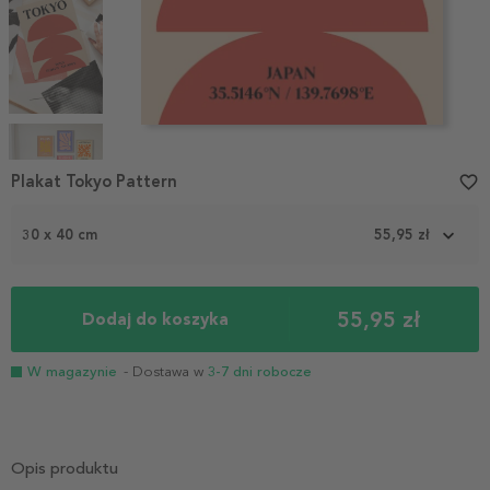
Item
1
Plakat Tokyo Pattern
favorite_border
of
4
30 x 40 cm
55,95 zł
55,95 zł
Dodaj do koszyka
W magazynie
- Dostawa w
3-7 dni robocze
Opis produktu