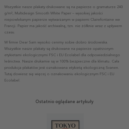
Wszystkie nasze plakaty drukowane są na papierze o gramaturze 240
g/m², Multidesign Smooth White Paper – wysokiej jakości
niepowlekanym papierze wytwarzanym w papierni Clairefontaine we
Francji. Papier ma jakość archiwalną, tzn. nie żółknie wraz z upływem
czasu.
W firmie Dear Sam wysoko cenimy sobie dobro środowiska.
Wszystkie nasze plakaty są drukowane na papierze opatrzonym
etykietami ekologicznymi FSC i EU Ecolabel dla odpowiedzialnego
leśnictwa. Nasze drukarnie są w 100% bezpieczne dla klimatu. Cała
produkcja plakatów jest oznakowana etykietą ekologiczną Svanen.
Tutaj dowiesz się więcej o oznakowaniu ekologicznym FSC i EU
Ecolabel.
Ostatnio oglądane artykuły