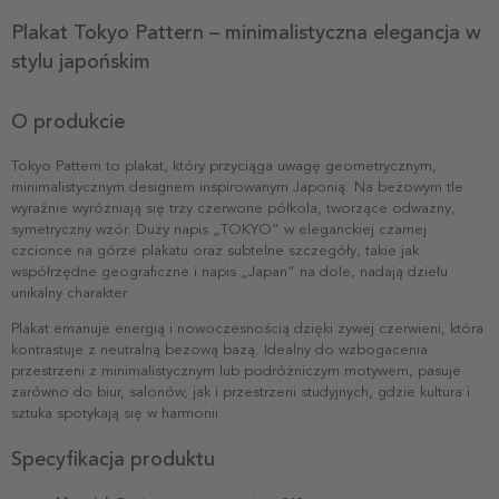
Plakat Tokyo Pattern – minimalistyczna elegancja w
stylu japońskim
O produkcie
Tokyo Pattern to plakat, który przyciąga uwagę geometrycznym,
minimalistycznym designem inspirowanym Japonią. Na beżowym tle
wyraźnie wyróżniają się trzy czerwone półkola, tworzące odważny,
symetryczny wzór. Duży napis „TOKYO” w eleganckiej czarnej
czcionce na górze plakatu oraz subtelne szczegóły, takie jak
współrzędne geograficzne i napis „Japan” na dole, nadają dziełu
unikalny charakter.
Plakat emanuje energią i nowoczesnością dzięki żywej czerwieni, która
kontrastuje z neutralną beżową bazą. Idealny do wzbogacenia
przestrzeni z minimalistycznym lub podróżniczym motywem, pasuje
zarówno do biur, salonów, jak i przestrzeni studyjnych, gdzie kultura i
sztuka spotykają się w harmonii.
Specyfikacja produktu