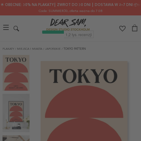
🌟 OBECNIE: 30% NA PLAKATY┃ ZWROT DO 30 DNI ┃ DOSTAWA W 2–7 DNI 📦✨
Code: SUMMER30
, oferta ważna do 7.08
PLAKATY
/
MIEJSCA I MIASTA
/
JAPOŃSKIE
/
TOKYO PATTERN