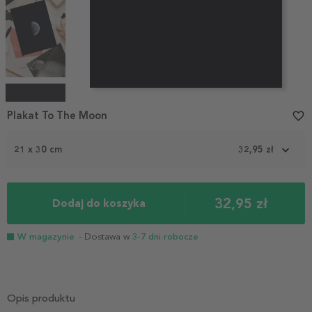
Item
1
Plakat To The Moon
favorite_border
of
4
21 x 30 cm
32,95 zł
32,95 zł
Dodaj do koszyka
W magazynie
- Dostawa w
3-7 dni robocze
Opis produktu