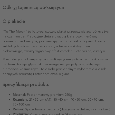
Odkryj tajemnicę półksiężyca
O plakacie
"To The Moon" to fotorealistyczny plakat przedstawiający półksiężyc
na czarnym tle. Precyzyjne detale ukazują kraterowy, nierówny
powierzchnię księżyca, podkreślając jego naturalne piękno. Użycie
subtelnych odcieni szarości i bieli, a także delikatnych nut
niebieskiego, tworzy wyjątkowy efekt chłodnej i eterycznej estetyki.
Minimalistyczna kompozycja z półksiężycem położonym lekko poza
centrum dodaje głębi i skupia uwagę na tym jedynym, potężnym
elemencie kosmicznym. To dzieło jest idealnym wyborem dla osób
ceniących prostotę i astronomiczne piękno.
Specyfikacja produktu
Materiał:
Papier matowy premium 240g
Rozmiary:
21×30 cm (A4), 30×40 cm, 40×50 cm, 50×70 cm,
70×100 cm
Ramka:
Sprzedawana osobno (dostępna w dębie, czerni i bieli)
Produkcja:
Zrównoważony druk w Skandynawii