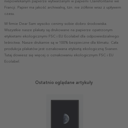
niepowlekanym papierze wytwarzanym w papierni Clairefontaine we
Francji. Papier ma jakość archiwalną, tzn. nie żółknie wraz z upływem
czasu.
W firmie Dear Sam wysoko cenimy sobie dobro środowiska.
Wszystkie nasze plakaty są drukowane na papierze opatrzonym
etykietami ekologicznymi FSC i EU Ecolabel dla odpowiedzialnego
leśnictwa. Nasze drukarnie są w 100% bezpieczne dla klimatu. Cała
produkcja plakatów jest oznakowana etykietą ekologiczną Svanen.
Tutaj dowiesz się więcej o oznakowaniu ekologicznym FSC i EU
Ecolabel.
Ostatnio oglądane artykuły