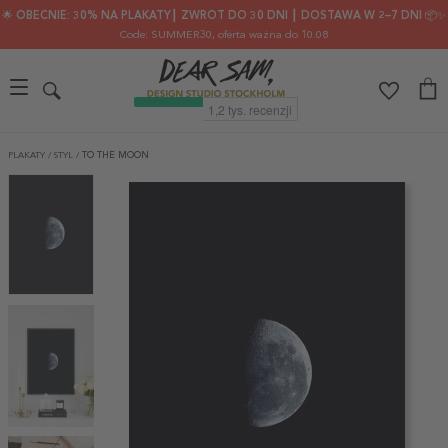
🌟 OBECNIE: 30% NA PLAKATY┃ ZWROT DO 30 DNI ┃ DOSTAWA W 2–7 DNI 📦✨
Code: SUMMER30
, oferta ważna do 10.08
PLAKATY
/
STYL
/
TO THE MOON