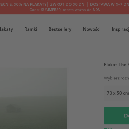
BECNIE: 30% NA PLAKATY┃ ZWROT DO 30 DNI ┃ DOSTAWA W 2–7 DN
Code: SUMMER30
, oferta ważna do 8.08
lakaty
Ramki
Bestsellery
Nowości
Inspirac
Plakat The 
Wybierz rozm
70 x 50 c
D