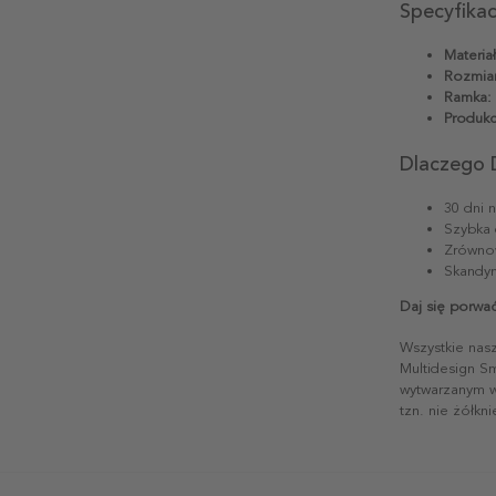
Specyfika
Materiał
Rozmiar
Ramka:
Produkc
Dlaczego 
30 dni 
Szybka 
Zrównow
Skandyn
Daj się porwać
Wszystkie nas
Multidesign S
wytwarzanym w 
tzn. nie żółkn