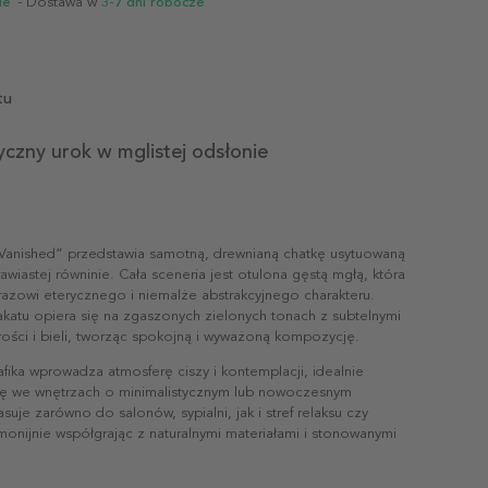
ie
- Dostawa w
3-7 dni robocze
tu
yczny urok w mglistej odsłonie
Vanished” przedstawia samotną, drewnianą chatkę usytuowaną
trawiastej równinie. Cała sceneria jest otulona gęstą mgłą, która
razowi eterycznego i niemalże abstrakcyjnego charakteru.
akatu opiera się na zgaszonych zielonych tonach z subtelnymi
rości i bieli, tworząc spokojną i wyważoną kompozycję.
fika wprowadza atmosferę ciszy i kontemplacji, idealnie
ię we wnętrzach o minimalistycznym lub nowoczesnym
asuje zarówno do salonów, sypialni, jak i stref relaksu czy
monijnie współgrając z naturalnymi materiałami i stonowanymi