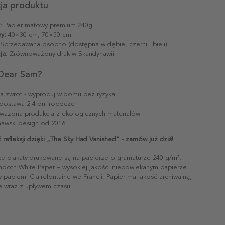
cja produktu
:
Papier matowy premium 240g
y:
40×30 cm, 70×50 cm
Sprzedawana osobno (dostępna w dębie, czerni i bieli)
ja:
Zrównoważony druk w Skandynawii
Dear Sam?
na zwrot - wypróbuj w domu bez ryzyka
dostawa 2-4 dni robocze
ażona produkcja z ekologicznych materiałów
awski design od 2016
 refleksji dzięki „The Sky Had Vanished” - zamów już dziś!
ze plakaty drukowane są na papierze o gramaturze 240 g/m²,
mooth White Paper – wysokiej jakości niepowlekanym papierze
papierni Clairefontaine we Francji. Papier ma jakość archiwalną,
ie wraz z upływem czasu.