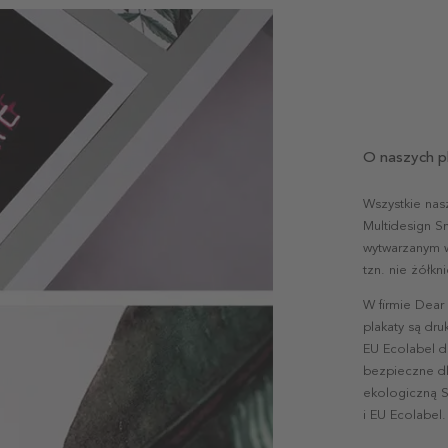
O naszych p
Wszystkie nas
Multidesign S
wytwarzanym w 
tzn. nie żółk
W firmie Dear
plakaty są dr
EU Ecolabel d
bezpieczne dl
ekologiczną S
i EU Ecolabel.