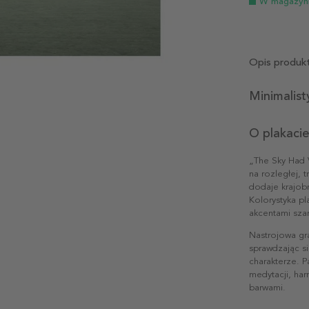
W magazyn
Opis produk
Minimalist
O plakacie
„The Sky Had 
na rozległej, 
dodaje krajob
Kolorystyka pl
akcentami sza
Nastrojowa gra
sprawdzając s
charakterze. P
medytacji, har
barwami.