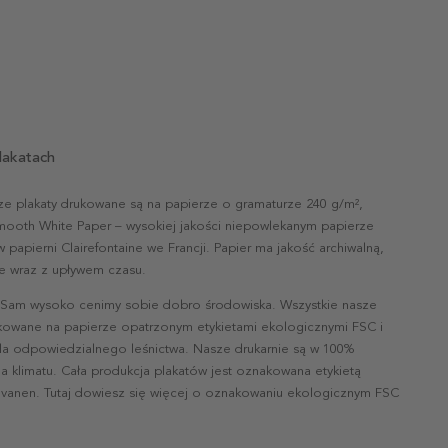
lakatach
ze plakaty drukowane są na papierze o gramaturze 240 g/m²,
mooth White Paper – wysokiej jakości niepowlekanym papierze
papierni Clairefontaine we Francji. Papier ma jakość archiwalną,
nie wraz z upływem czasu.
 Sam wysoko cenimy sobie dobro środowiska. Wszystkie nasze
ukowane na papierze opatrzonym etykietami ekologicznymi FSC i
la odpowiedzialnego leśnictwa. Nasze drukarnie są w 100%
a klimatu. Cała produkcja plakatów jest oznakowana etykietą
vanen. Tutaj dowiesz się więcej o oznakowaniu ekologicznym FSC