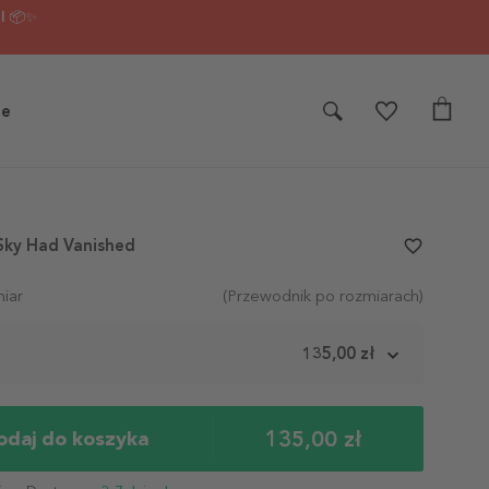
I 📦✨
je
Sky Had Vanished
favorite_border
iar
(Przewodnik po rozmiarach)
m
135,00 zł
135,00 zł
odaj do koszyka