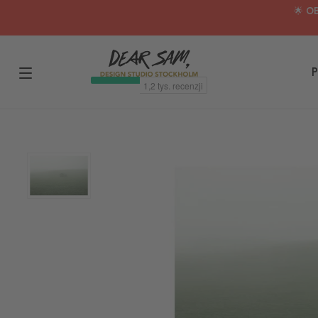
🌟 O
P