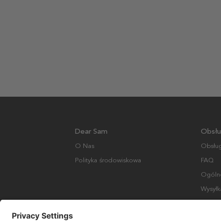
Dear Sam
Obsłu
O Nas
Obsług
Polityka środowiskowa
FAQ
Ogólne
Wysyłk