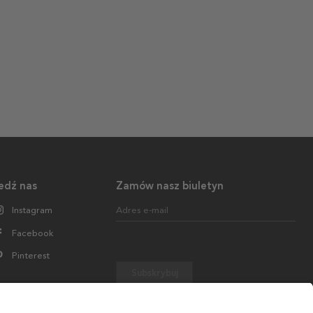
edź nas
Zamów nasz biuletyn
Instagram
Adres e-mail
Facebook
Pinterest
Subskrybuj