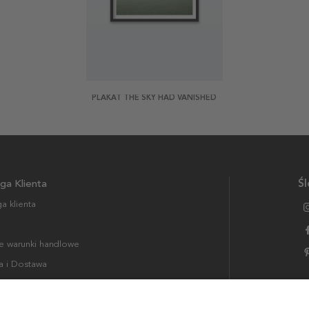
PLAKAT THE SKY HAD VANISHED
ga Klienta
Śl
a klienta
 warunki handlowe
a i Dostawa