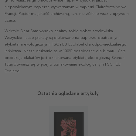
g/m², Multidesign Smooth White Paper – wysokiej jakości
niepowlekanym papierze wytwarzanym w papierni Clairefontaine we
Francji. Papier ma jakość archiwalną, tzn. nie żółknie wraz z upływem
czasu.
W firmie Dear Sam wysoko cenimy sobie dobro środowiska.
Wszystkie nasze plakaty są drukowane na papierze opatrzonym
etykietami ekologicznymi FSC i EU Ecolabel dla odpowiedzialnego
leśnictwa. Nasze drukarnie są w 100% bezpieczne dla klimatu. Cała
produkcja plakatów jest oznakowana etykietą ekologiczną Svanen.
Tutaj dowiesz się więcej o oznakowaniu ekologicznym FSC i EU
Ecolabel.
Ostatnio oglądane artykuły