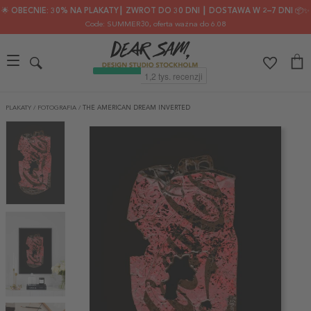
🌟 OBECNIE: 30% NA PLAKATY┃ ZWROT DO 30 DNI ┃ DOSTAWA W 2–7 DNI 📦✨
Code: SUMMER30
, oferta ważna do 6.08
PLAKATY
/
FOTOGRAFIA
/
THE AMERICAN DREAM INVERTED