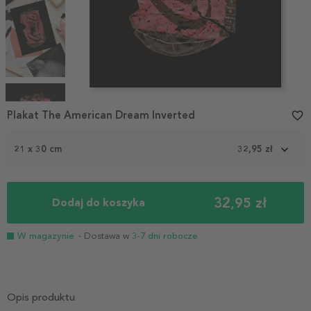
Item
1
Plakat The American Dream Inverted
favorite_border
of
4
21 x 30 cm
32,95 zł
32,95 zł
Dodaj do koszyka
W magazynie
- Dostawa w
3-7 dni robocze
Opis produktu