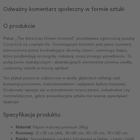
Odważny komentarz społeczny w formie sztuki
O produkcie
Plakat „The American Dream Inverted” przedstawia zgniecioną puszkę
Coca-Coli na czarnym tle. Dominującym kolorem jest jasna czerwień,
wzmocniona przez kontrastujące akcenty czerni i ciemnego brązu,
które podkreślają szczegóły i teksturę zniszczonego przedmiotu. To
połączenie realistycznych i abstrakcyjnych elementów zmienia zwykły,
codzienny obiekt w mocny symbol.
Ten plakat przenosi odbiorców w strefę głębokich refleksji nad
konsumpcjonizmem, marnotrawstwem i wpływem kultury masowej.
Doskonale wpisuje się w przestrzenie nowoczesne, industrialne czy
minimalistyczne, gdzie prowokacyjna sztuka ma szansę wywoływać
dyskusje.
Specyfikacja produktu
Materiał:
Papier matowy premium 240g
Rozmiary:
21×30 cm (A4), 30×40 cm, 50×70 cm, 70×100 cm
Ramka:
Sprzedawana osobno (dostępna w dębie, czerni i bieli)