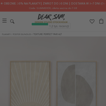
🌟 OBECNIE: 30% NA PLAKATY┃ ZWROT DO 30 DNI ┃ DOSTAWA W 2–7 DNI 📦✨
Code: SUMMER30
, oferta ważna do 7.08
PLAKATY
/
POSTER BUNDLES
/
TEXTURE PERFECT PAIR ALT