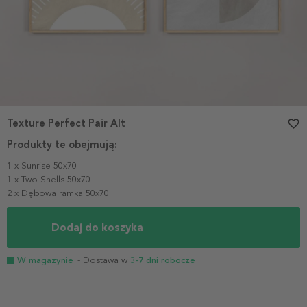
Texture Perfect Pair Alt
favorite_border
Produkty te obejmują:
1 x Sunrise 50x70
1 x Two Shells 50x70
2 x Dębowa ramka 50x70
Dodaj do koszyka
W magazynie
- Dostawa w
3-7 dni robocze