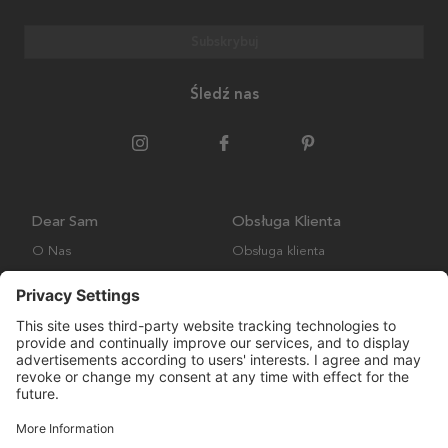
Subskrybuj
Śledź nas
Dear Sam
Obsługa Klienta
O Nas
Obsługa klienta
Polityka środowiskowa
FAQ
Ogólne warunki handlowe
Wysyłka i Dostawa
Copyright © Many Brands AB 2023. Wszelkie prawa zastrzeżone.