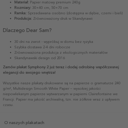
Materiał:
Papier matowy premium 240g
Rozmiary:
30×40 cm, 50×70 cm
Ramka:
Sprzedawana osobno (dostępna w dębie, czerni i bieli)
Produkcja:
Zrównoważony druk w Skandynawii
Dlaczego Dear Sam?
30 dni na zwrot - wypróbuj w domu bez ryzyka
Szybka dostawa 2-4 dni robocze
Zrównoważona produkcja z ekologicznych materiałów
Skandynawski design od 2016
Zamów plakat Symphony 2 już teraz i dodaj odrobinę współczesnej
elegancji do swojego wnętrza!
Wszystkie nasze plakaty drukowane są na papierze o gramaturze 240
g/m², Multidesign Smooth White Paper – wysokiej jakości
niepowlekanym papierze wytwarzanym w papierni Clairefontaine we
Francji. Papier ma jakość archiwalną, tzn. nie żółknie wraz z upływem
czasu.
O naszych plakatach