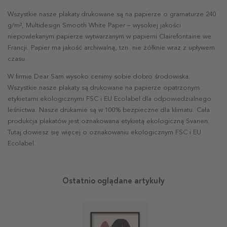
Wszystkie nasze plakaty drukowane są na papierze o gramaturze 240
g/m², Multidesign Smooth White Paper – wysokiej jakości
niepowlekanym papierze wytwarzanym w papierni Clairefontaine we
Francji. Papier ma jakość archiwalną, tzn. nie żółknie wraz z upływem
czasu.
W firmie Dear Sam wysoko cenimy sobie dobro środowiska.
Wszystkie nasze plakaty są drukowane na papierze opatrzonym
etykietami ekologicznymi FSC i EU Ecolabel dla odpowiedzialnego
leśnictwa. Nasze drukarnie są w 100% bezpieczne dla klimatu. Cała
produkcja plakatów jest oznakowana etykietą ekologiczną Svanen.
Tutaj dowiesz się więcej o oznakowaniu ekologicznym FSC i EU
Ecolabel.
Ostatnio oglądane artykuły