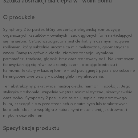
Sztuka abstrakcji dla ciepła w Twoim domu
O produkcie
Symphony 2 to poster, który prezentuje elegancką kompozycję
organicznych kształtów – owalnych i zaokrąglonych form nakładających
się na siebie. Całość wzbogacona jest delikatnym czarnym motywem
roślinnym, który subtelnie urozmaica minimalistyczne, geometryczne
wzory. Barwy to głównie ciepłe, ziemiste tonacje: wypalona
pomarańcz, terakota, głęboki brąz oraz stonowany beż. Na kremowym
tle uwydatniają się również akcenty czerni, dodając kontrastu i
harmonii. Tekstury w każdej formie – od pociągnięć pędzla po subtelne
herringbone’owe wzory – dodają głębi i wyrafinowania.
Ten abstrakcyjny plakat wnosi nastrój ciepła, harmonii i spokoju. Jego
stylistyka doskonale uzupełnia wnętrza minimalistyczne, skandynawskie
oraz boho. Symphony 2 pasuje do salonu, sypialni czy domowego
biura, szczególnie w przestrzeniach o neutralnych lub terakotowych
kolorach. Idealnie współgra z naturalnymi materiałami, jak drewno, i
miękkim oświetleniem.
Specyfikacja produktu