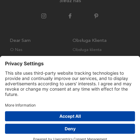
Śledź nas
Dear Sam
Obsługa Klienta
O Nas
Obsługa klienta
Polityka środowiskowa
FAQ
Ogólne warunki handlowe
Wysyłka i Dostawa
Copyright © Many Brands AB 2023. Wszelkie prawa zastrzeżone.