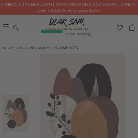
🌟 OBECNIE: 30% NA PLAKATY┃ ZWROT DO 30 DNI ┃ DOSTAWA W 2–7 DNI 📦✨
Code: SUMMER30
, oferta ważna do 8.08
PLAKATY
/
STYL
/
SZTUKA ABSTRAKCYJNA
/
SYMPHONY 2