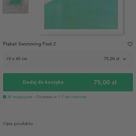
Item
Plakat Swimming Pool 2
favorite_border
1
of
2
30 x 40 cm
75,00 zł
75,00 zł
Dodaj do koszyka
W magazynie
- Dostawa w
3-7 dni robocze
Opis produktu