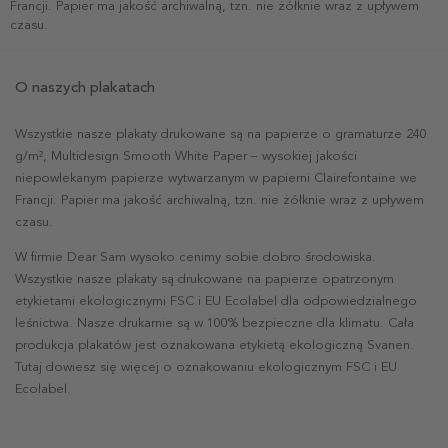
Francji. Papier ma jakość archiwalną, tzn. nie żółknie wraz z upływem
czasu.
O naszych plakatach
Wszystkie nasze plakaty drukowane są na papierze o gramaturze 240
g/m², Multidesign Smooth White Paper – wysokiej jakości
niepowlekanym papierze wytwarzanym w papierni Clairefontaine we
Francji. Papier ma jakość archiwalną, tzn. nie żółknie wraz z upływem
czasu.
W firmie Dear Sam wysoko cenimy sobie dobro środowiska.
Wszystkie nasze plakaty są drukowane na papierze opatrzonym
etykietami ekologicznymi FSC i EU Ecolabel dla odpowiedzialnego
leśnictwa. Nasze drukarnie są w 100% bezpieczne dla klimatu. Cała
produkcja plakatów jest oznakowana etykietą ekologiczną Svanen.
Tutaj dowiesz się więcej o oznakowaniu ekologicznym FSC i EU
Ecolabel.