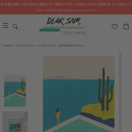
🌟 OBECNIE: 30% NA PLAKATY┃ ZWROT DO 30 DNI ┃ DOSTAWA W 2–7 DNI 📦✨
Code: SUMMER30
, oferta ważna do 10.08
PLAKATY
/
NOWI ARTYŚCI
/
HENRY RIVERS
/
SWIMMING POOL 2