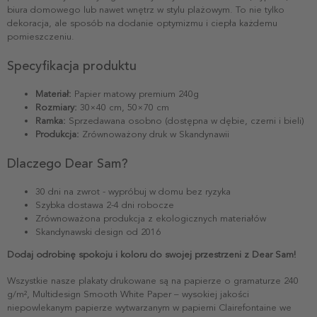
biura domowego lub nawet wnętrz w stylu plażowym. To nie tylko
dekoracja, ale sposób na dodanie optymizmu i ciepła każdemu
pomieszczeniu.
Specyfikacja produktu
Materiał:
Papier matowy premium 240g
Rozmiary:
30×40 cm, 50×70 cm
Ramka:
Sprzedawana osobno (dostępna w dębie, czerni i bieli)
Produkcja:
Zrównoważony druk w Skandynawii
Dlaczego Dear Sam?
30 dni na zwrot - wypróbuj w domu bez ryzyka
Szybka dostawa 2-4 dni robocze
Zrównoważona produkcja z ekologicznych materiałów
Skandynawski design od 2016
Dodaj odrobinę spokoju i koloru do swojej przestrzeni z Dear Sam!
Wszystkie nasze plakaty drukowane są na papierze o gramaturze 240
g/m², Multidesign Smooth White Paper – wysokiej jakości
niepowlekanym papierze wytwarzanym w papierni Clairefontaine we