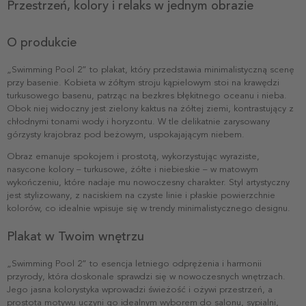
Przestrzeń, kolory i relaks w jednym obrazie
O produkcie
„Swimming Pool 2” to plakat, który przedstawia minimalistyczną scenę
przy basenie. Kobieta w żółtym stroju kąpielowym stoi na krawędzi
turkusowego basenu, patrząc na bezkres błękitnego oceanu i nieba.
Obok niej widoczny jest zielony kaktus na żółtej ziemi, kontrastujący z
chłodnymi tonami wody i horyzontu. W tle delikatnie zarysowany
górzysty krajobraz pod beżowym, uspokajającym niebem.
Obraz emanuje spokojem i prostotą, wykorzystując wyraziste,
nasycone kolory – turkusowe, żółte i niebieskie – w matowym
wykończeniu, które nadaje mu nowoczesny charakter. Styl artystyczny
jest stylizowany, z naciskiem na czyste linie i płaskie powierzchnie
kolorów, co idealnie wpisuje się w trendy minimalistycznego designu.
Plakat w Twoim wnętrzu
„Swimming Pool 2” to esencja letniego odprężenia i harmonii
przyrody, która doskonale sprawdzi się w nowoczesnych wnętrzach.
Jego jasna kolorystyka wprowadzi świeżość i ożywi przestrzeń, a
prostota motywu uczyni go idealnym wyborem do salonu, sypialni,