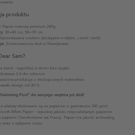
sowanie.
cja produktu
:
Papier matowy premium 240g
y:
30×40 cm, 50×70 cm
Sprzedawana osobno (dostępna w dębie, czerni i bieli)
ja:
Zrównoważony druk w Skandynawii
Dear Sam?
na zwrot - wypróbuj w domu bez ryzyka
dostawa 2-4 dni robocze
ażona produkcja z ekologicznych materiałów
awski design od 2016
„Swimming Pool” do swojego wnętrza już dziś!
ze plakaty drukowane są na papierze o gramaturze 240 g/m²,
mooth White Paper – wysokiej jakości niepowlekanym papierze
papierni Clairefontaine we Francji. Papier ma jakość archiwalną,
ie wraz z upływem czasu.