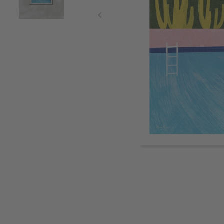
Item
1
of
2