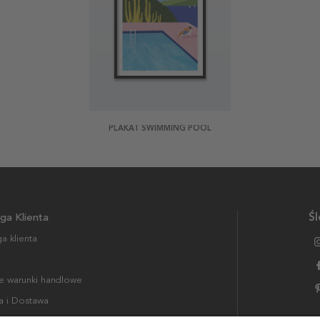
PLAKAT SWIMMING POOL
ga Klienta
Śl
a klienta
 warunki handlowe
a i Dostawa