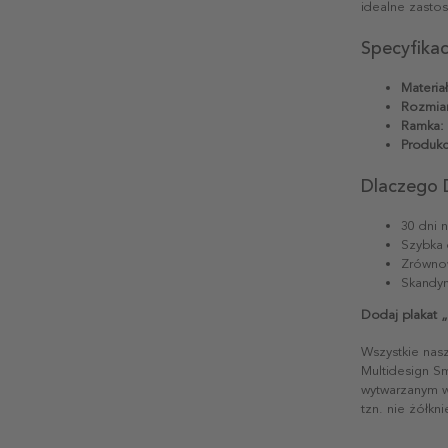
idealne zasto
Specyfika
Materiał
Rozmiar
Ramka:
Produkc
Dlaczego 
30 dni 
Szybka 
Zrównow
Skandyn
Dodaj plakat 
Wszystkie nas
Multidesign S
wytwarzanym w 
tzn. nie żółkn