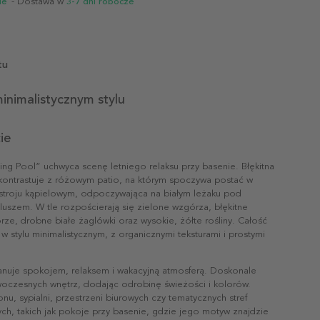
ie
- Dostawa w
3-7 dni robocze
tu
inimalistycznym stylu
ie
ng Pool” uchwyca scenę letniego relaksu przy basenie. Błękitna
ontrastuje z różowym patio, na którym spoczywa postać w
troju kąpielowym, odpoczywająca na białym leżaku pod
uszem. W tle rozpościerają się zielone wzgórza, błękitne
rze, drobne białe żaglówki oraz wysokie, żółte rośliny. Całość
 w stylu minimalistycznym, z organicznymi teksturami i prostymi
anuje spokojem, relaksem i wakacyjną atmosferą. Doskonale
oczesnych wnętrz, dodając odrobinę świeżości i kolorów.
onu, sypialni, przestrzeni biurowych czy tematycznych stref
h, takich jak pokoje przy basenie, gdzie jego motyw znajdzie