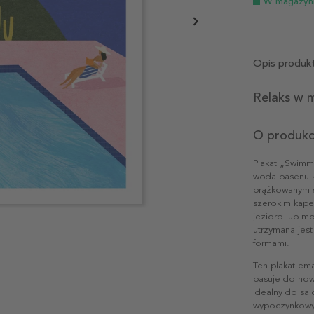
W magazyn
Opis produk
Relaks w m
O produkc
Plakat „Swimmi
woda basenu k
prążkowanym s
szerokim kapel
jezioro lub mo
utrzymana jest
formami.
Ten plakat em
pasuje do now
Idealny do sal
wypoczynkowyc