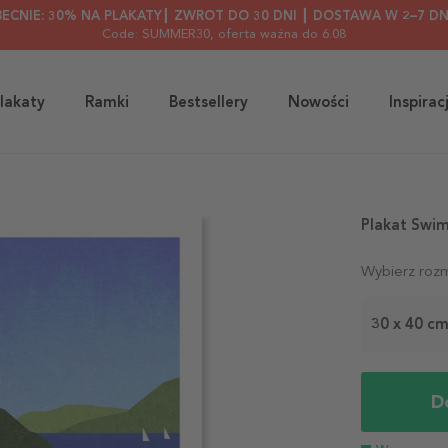
BECNIE: 30% NA PLAKATY┃ ZWROT DO 30 DNI ┃ DOSTAWA W 2–7 DN
Code: SUMMER30
, oferta ważna do 6.08
lakaty
Ramki
Bestsellery
Nowości
Inspirac
Plakat Swi
Wybierz rozm
30 x 40 c
D