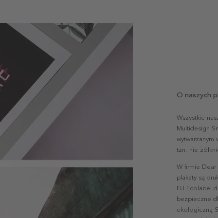
O naszych p
Wszystkie nas
Multidesign S
wytwarzanym w 
tzn. nie żółk
W firmie Dear
plakaty są dr
EU Ecolabel d
bezpieczne dl
ekologiczną S