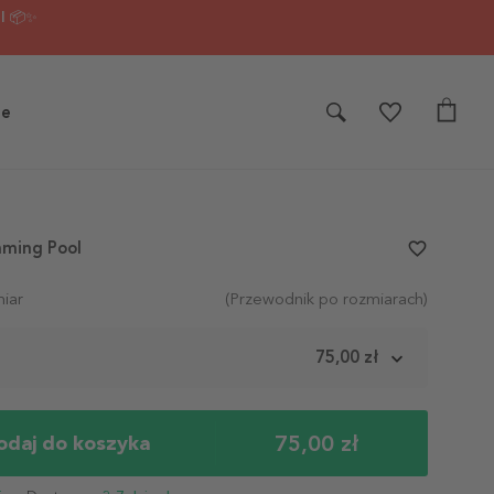
I 📦✨
je
mming Pool
favorite_border
iar
(Przewodnik po rozmiarach)
m
75,00 zł
75,00 zł
odaj do koszyka