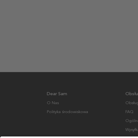
Dear Sam
Obsłu
O Nas
Obsług
Polityka środowiskowa
FAQ
Ogólne
Wysyłk