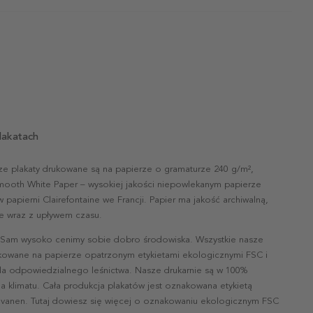
lakatach
ze plakaty drukowane są na papierze o gramaturze 240 g/m²,
mooth White Paper – wysokiej jakości niepowlekanym papierze
papierni Clairefontaine we Francji. Papier ma jakość archiwalną,
nie wraz z upływem czasu.
 Sam wysoko cenimy sobie dobro środowiska. Wszystkie nasze
ukowane na papierze opatrzonym etykietami ekologicznymi FSC i
la odpowiedzialnego leśnictwa. Nasze drukarnie są w 100%
a klimatu. Cała produkcja plakatów jest oznakowana etykietą
vanen. Tutaj dowiesz się więcej o oznakowaniu ekologicznym FSC