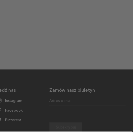
edź nas
Zamów nasz biuletyn
Instagram
Adres e-mail
Facebook
Pinterest
Subskrybuj