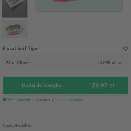
Item
Plakat Surf Tiger
favorite_border
1
of
70 x 100 cm
129,95 zł
4
129,95 zł
Dodaj do koszyka
W magazynie
- Dostawa w
3-7 dni robocze
Opis produktu