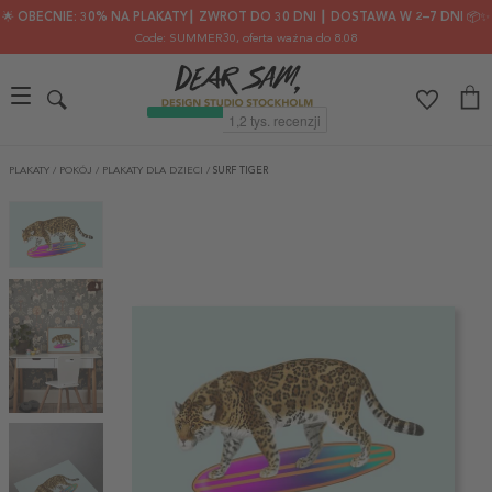
🌟 OBECNIE: 30% NA PLAKATY┃ ZWROT DO 30 DNI ┃ DOSTAWA W 2–7 DNI 📦✨
Code: SUMMER30
, oferta ważna do 8.08
PLAKATY
/
POKÓJ
/
PLAKATY DLA DZIECI
/
SURF TIGER