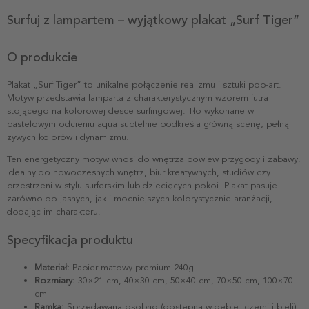
Surfuj z lampartem – wyjątkowy plakat „Surf Tiger”
O produkcie
Plakat „Surf Tiger” to unikalne połączenie realizmu i sztuki pop-art.
Motyw przedstawia lamparta z charakterystycznym wzorem futra
stojącego na kolorowej desce surfingowej. Tło wykonane w
pastelowym odcieniu aqua subtelnie podkreśla główną scenę, pełną
żywych kolorów i dynamizmu.
Ten energetyczny motyw wnosi do wnętrza powiew przygody i zabawy.
Idealny do nowoczesnych wnętrz, biur kreatywnych, studiów czy
przestrzeni w stylu surferskim lub dziecięcych pokoi. Plakat pasuje
zarówno do jasnych, jak i mocniejszych kolorystycznie aranżacji,
dodając im charakteru.
Specyfikacja produktu
Materiał:
Papier matowy premium 240g
Rozmiary:
30×21 cm, 40×30 cm, 50×40 cm, 70×50 cm, 100×70
cm
Ramka:
Sprzedawana osobno (dostępna w dębie, czerni i bieli)