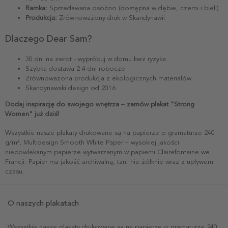
Ramka:
Sprzedawana osobno (dostępna w dębie, czerni i bieli)
Produkcja:
Zrównoważony druk w Skandynawii
Dlaczego Dear Sam?
30 dni na zwrot - wypróbuj w domu bez ryzyka
Szybka dostawa 2-4 dni robocze
Zrównoważona produkcja z ekologicznych materiałów
Skandynawski design od 2016
Dodaj inspirację do swojego wnętrza – zamów plakat "Strong
Women" już dziś!
Wszystkie nasze plakaty drukowane są na papierze o gramaturze 240
g/m², Multidesign Smooth White Paper – wysokiej jakości
niepowlekanym papierze wytwarzanym w papierni Clairefontaine we
Francji. Papier ma jakość archiwalną, tzn. nie żółknie wraz z upływem
czasu.
O naszych plakatach
Wszystkie nasze plakaty drukowane są na papierze o gramaturze 240