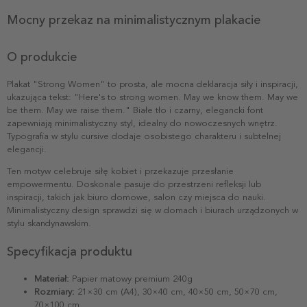
Mocny przekaz na minimalistycznym plakacie
O produkcie
Plakat "Strong Women" to prosta, ale mocna deklaracja siły i inspiracji,
ukazująca tekst: "Here's to strong women. May we know them. May we
be them. May we raise them." Białe tło i czarny, elegancki font
zapewniają minimalistyczny styl, idealny do nowoczesnych wnętrz.
Typografia w stylu cursive dodaje osobistego charakteru i subtelnej
elegancji.
Ten motyw celebruje siłę kobiet i przekazuje przesłanie
empowermentu. Doskonale pasuje do przestrzeni refleksji lub
inspiracji, takich jak biuro domowe, salon czy miejsca do nauki.
Minimalistyczny design sprawdzi się w domach i biurach urządzonych w
stylu skandynawskim.
Specyfikacja produktu
Materiał:
Papier matowy premium 240g
Rozmiary:
21×30 cm (A4), 30×40 cm, 40×50 cm, 50×70 cm,
70×100 cm