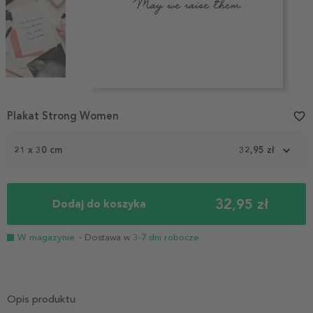
Item
1
Plakat Strong Women
favorite_border
of
4
21 x 30 cm
32,95 zł
32,95 zł
Dodaj do koszyka
W magazynie
- Dostawa w
3-7 dni robocze
Opis produktu