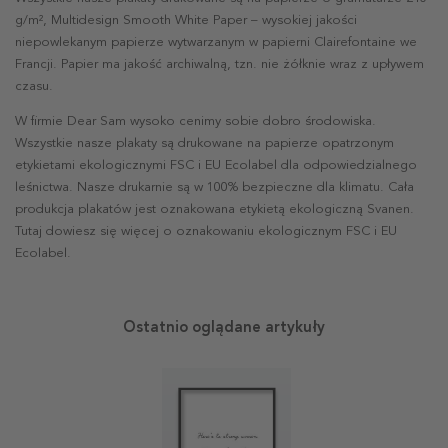
g/m², Multidesign Smooth White Paper – wysokiej jakości
niepowlekanym papierze wytwarzanym w papierni Clairefontaine we
Francji. Papier ma jakość archiwalną, tzn. nie żółknie wraz z upływem
czasu.
W firmie Dear Sam wysoko cenimy sobie dobro środowiska.
Wszystkie nasze plakaty są drukowane na papierze opatrzonym
etykietami ekologicznymi FSC i EU Ecolabel dla odpowiedzialnego
leśnictwa. Nasze drukarnie są w 100% bezpieczne dla klimatu. Cała
produkcja plakatów jest oznakowana etykietą ekologiczną Svanen.
Tutaj dowiesz się więcej o oznakowaniu ekologicznym FSC i EU
Ecolabel.
Ostatnio oglądane artykuły