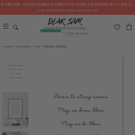
🌟 OBECNIE: 30% NA PLAKATY┃ ZWROT DO 30 DNI ┃ DOSTAWA W 2–7 DNI 📦✨
Code: SUMMER30
, oferta ważna do 9.08
PLAKATY
/
INTRESSEN
/
CITAT
/
STRONG WOMEN