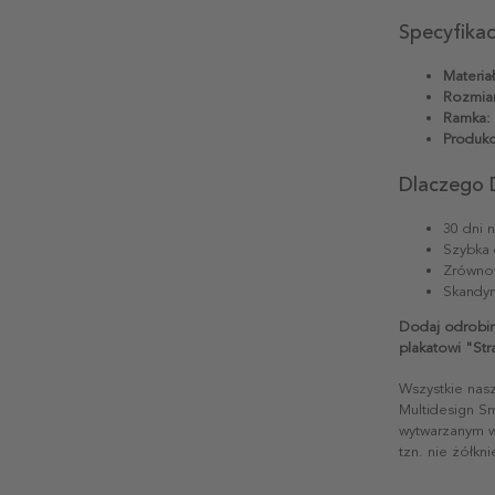
Specyfika
Materiał
Rozmiar
Ramka:
Produkc
Dlaczego 
30 dni 
Szybka 
Zrównow
Skandyn
Dodaj odrobin
plakatowi "Stra
Wszystkie nas
Multidesign S
wytwarzanym w 
tzn. nie żółkn