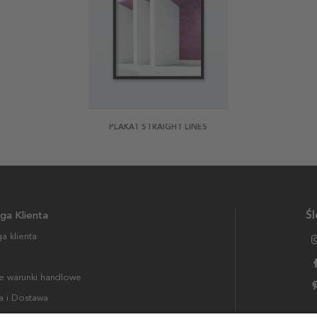
PLAKAT STRAIGHT LINES
ga Klienta
Śl
a klienta
 warunki handlowe
a i Dostawa