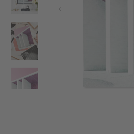
Item
1
of
4