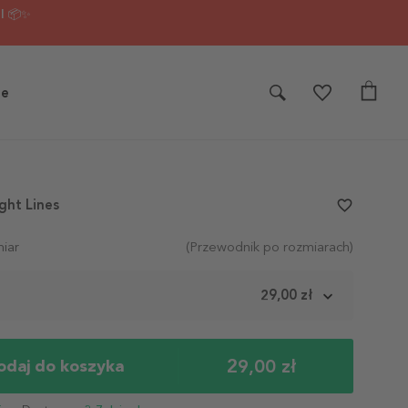
I 📦✨
je
ght Lines
favorite_border
iar
(Przewodnik po rozmiarach)
m
29,00 zł
29,00 zł
odaj do koszyka