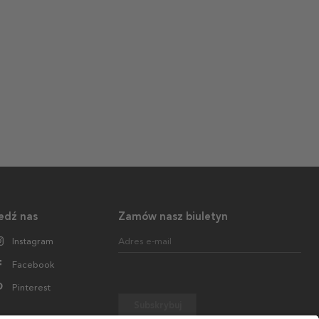
edź nas
Zamów nasz biuletyn
Instagram
Adres e-mail
Facebook
Pinterest
Subskrybuj