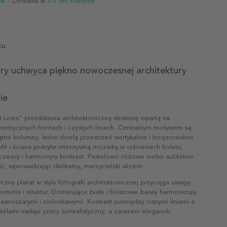
ie
- Dostawa w
3-7 dni robocze
tu
óry uchwyca piękno nowoczesnej architektury
ie
ht Lines" przedstawia architektoniczną strukturę opartą na
metrycznych formach i czystych liniach. Centralnym motywem są
ątne kolumny, które dzielą przestrzeń wertykalnie i horyzontalnie.
ufit i ściana pokryte intensywną mozaiką w odcieniach fioletu,
zesny i harmonijny kontrast. Pastelowo różowe niebo subtelnie
ć, wprowadzając delikatny, marzycielski akcent.
yczny plakat w stylu fotografii architektonicznej przyciąga uwagę
metrii i struktur. Dominujące białe i fioletowe barwy harmonizują
asnoszarymi i zielonkawymi. Kontrast pomiędzy ostrymi liniami a
telami nadaje pracy surrealistyczny, a zarazem elegancki