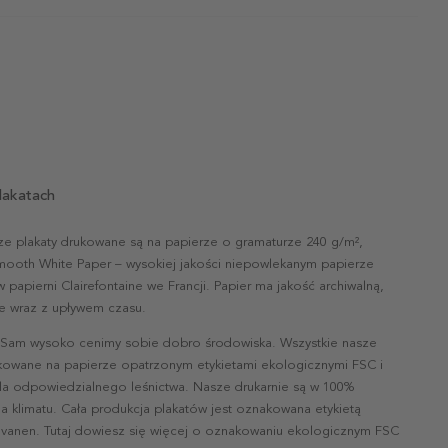
lakatach
ze plakaty drukowane są na papierze o gramaturze 240 g/m²,
mooth White Paper – wysokiej jakości niepowlekanym papierze
papierni Clairefontaine we Francji. Papier ma jakość archiwalną,
nie wraz z upływem czasu.
 Sam wysoko cenimy sobie dobro środowiska. Wszystkie nasze
ukowane na papierze opatrzonym etykietami ekologicznymi FSC i
la odpowiedzialnego leśnictwa. Nasze drukarnie są w 100%
a klimatu. Cała produkcja plakatów jest oznakowana etykietą
vanen. Tutaj dowiesz się więcej o oznakowaniu ekologicznym FSC