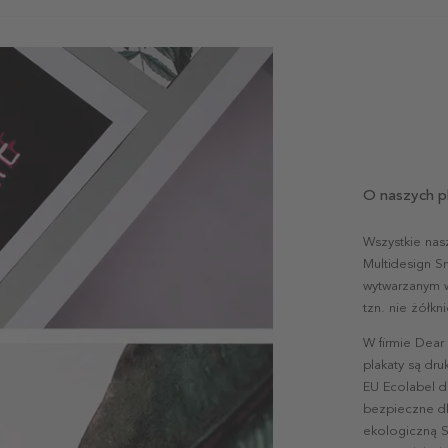
O naszych p
Wszystkie nas
Multidesign S
wytwarzanym w 
tzn. nie żółk
W firmie Dear
plakaty są dr
EU Ecolabel d
bezpieczne dl
ekologiczną S