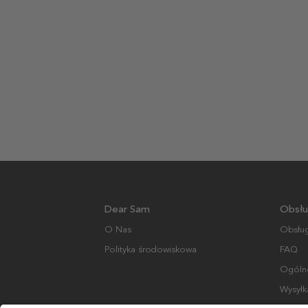
Dear Sam
Obsłu
O Nas
Obsług
Polityka środowiskowa
FAQ
Ogólne
Wysyłk