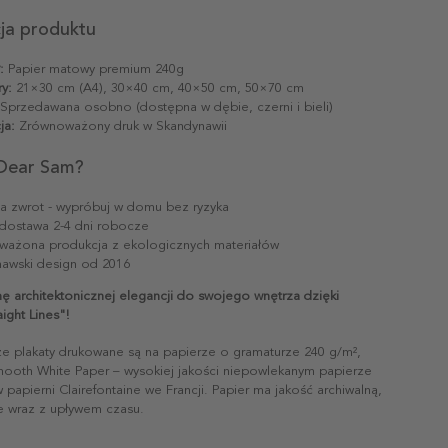
cja produktu
:
Papier matowy premium 240g
y:
21×30 cm (A4), 30×40 cm, 40×50 cm, 50×70 cm
Sprzedawana osobno (dostępna w dębie, czerni i bieli)
ja:
Zrównoważony druk w Skandynawii
Dear Sam?
na zwrot - wypróbuj w domu bez ryzyka
dostawa 2-4 dni robocze
ażona produkcja z ekologicznych materiałów
awski design od 2016
ę architektonicznej elegancji do swojego wnętrza dzięki
ight Lines"!
ze plakaty drukowane są na papierze o gramaturze 240 g/m²,
mooth White Paper – wysokiej jakości niepowlekanym papierze
papierni Clairefontaine we Francji. Papier ma jakość archiwalną,
ie wraz z upływem czasu.