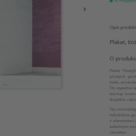
W magazyn
Opis produk
Plakat, kt
O produkc
Plakat "Straig
prostych, geo
białe, prostok
Tło wypełnia s
tworząc nowoc
dopełnia całoś
Ten minimalist
miłośników geo
z elementami j
subtelnymi pas
charakter.