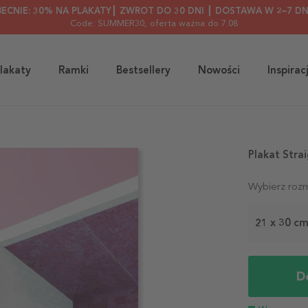
BECNIE: 30% NA PLAKATY┃ ZWROT DO 30 DNI ┃ DOSTAWA W 2–7 DN
Code: SUMMER30
, oferta ważna do 7.08
lakaty
Ramki
Bestsellery
Nowości
Inspirac
Plakat Strai
Wybierz rozm
21 x 30 c
D