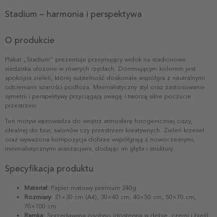
Stadium – harmonia i perspektywa
O produkcie
Plakat „Stadium” prezentuje przejmujący widok na stadionowe
siedziska ułożone w równych rzędach. Dominującym kolorem jest
spokojna zieleń, której subtelność doskonale współgra z neutralnymi
odcieniami szarości podłoża. Minimalistyczny styl oraz zastosowanie
symetrii i perspektywy przyciągają uwagę i tworzą silne poczucie
przestrzeni.
Ten motyw wprowadza do wnętrz atmosferę fotogenicznej ciszy,
idealnej do biur, salonów czy przestrzeni kreatywnych. Zieleń krzeseł
oraz wyważona kompozycja dobrze współgrają z nowoczesnymi,
minimalistycznymi aranżacjami, dodając im głębi i struktury.
Specyfikacja produktu
Materiał:
Papier matowy premium 240g
Rozmiary:
21×30 cm (A4), 30×40 cm, 40×50 cm, 50×70 cm,
70×100 cm
Ramka:
Sprzedawana osobno (dostępna w dębie, czerni i bieli)