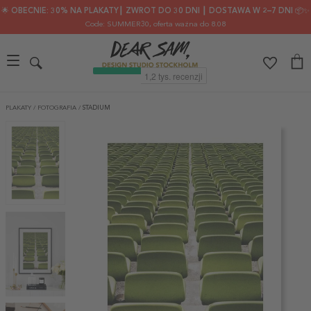
🌟 OBECNIE: 30% NA PLAKATY┃ ZWROT DO 30 DNI ┃ DOSTAWA W 2–7 DNI 📦✨
Code: SUMMER30
, oferta ważna do 8.08
PLAKATY
/
FOTOGRAFIA
/
STADIUM