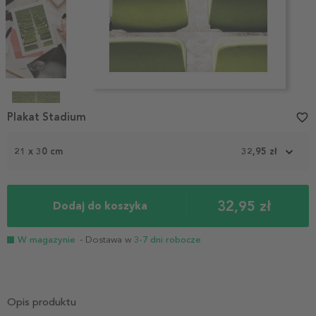
Item
1
Plakat Stadium
favorite_border
of
5
21 x 30 cm
32,95 zł
32,95 zł
Dodaj do koszyka
W magazynie
- Dostawa w
3-7 dni robocze
Opis produktu