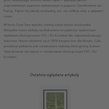
g/m², Multidesign Smooth White Paper – wysokiej jakości
niepowlekanym papierze wytwarzanym w papierni Clairefontaine we
Francji. Papier ma jakość archiwalną, tzn. nie żółknie wraz z upływem
czasu.
W firmie Dear Sam wysoko cenimy sobie dobro środowiska.
Wszystkie nasze plakaty są drukowane na papierze opatrzonym
etykietami ekologicznymi FSC i EU Ecolabel dla odpowiedzialnego
leśnictwa. Nasze drukarnie są w 100% bezpieczne dla klimatu. Cała
produkcja plakatów jest oznakowana etykietą ekologiczną Svanen.
Tutaj dowiesz się więcej o oznakowaniu ekologicznym FSC i EU
Ecolabel.
Ostatnio oglądane artykuły