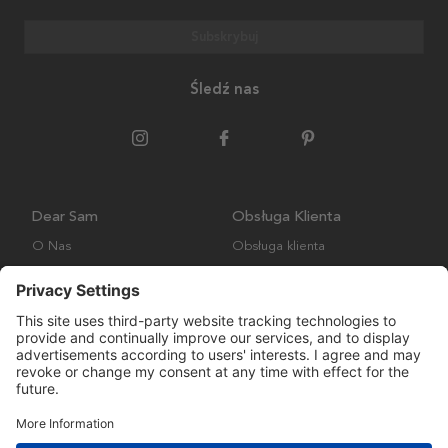
Subskrybuj
Śledź nas
Dear Sam
Obsługa Klienta
O Nas
Obsługa klienta
Polityka środowiskowa
FAQ
Ogólne warunki handlowe
Wysyłka i Dostawa
Copyright © Many Brands AB 2023. Wszelkie prawa zastrzeżone.