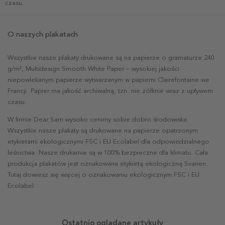
czasu.
O naszych plakatach
Wszystkie nasze plakaty drukowane są na papierze o gramaturze 240
g/m², Multidesign Smooth White Paper – wysokiej jakości
niepowlekanym papierze wytwarzanym w papierni Clairefontaine we
Francji. Papier ma jakość archiwalną, tzn. nie żółknie wraz z upływem
czasu.
W firmie Dear Sam wysoko cenimy sobie dobro środowiska.
Wszystkie nasze plakaty są drukowane na papierze opatrzonym
etykietami ekologicznymi FSC i EU Ecolabel dla odpowiedzialnego
leśnictwa. Nasze drukarnie są w 100% bezpieczne dla klimatu. Cała
produkcja plakatów jest oznakowana etykietą ekologiczną Svanen.
Tutaj dowiesz się więcej o oznakowaniu ekologicznym FSC i EU
Ecolabel.
Ostatnio oglądane artykuły