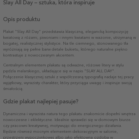
Slay All Day – sztuka, która inspiruje
Opis produktu
Plakat "Slay All Day" przedstawia klasyczną, elegancką kompozycję
kwiatową z różami, piwoniami i innymi kwiatami w wazonie, utrzymaną w
bogatej, realistycznej stylistyce. Na tle ciemnego, stonowanego tła
wyróżniają się pełne barw detale bukietu, którego naturalne piękno
kontrastuje z nowoczesnym akcentem.
Centralnym elementem plakatu są odważne, różowe litery w stylu
pędzla malarskiego, układające się w napis "SLAY ALL DAY".
Połączenie klasycznej sztuki z współczesną typografią nadaje tej pracy
wyjątkowy, wyrazisty charakter, który przyciąga uwagę i inspiruje swoją
śmiałością.
Gdzie plakat najlepiej pasuje?
Dynamiczna i wyrazista natura tego plakatu znakomicie dopełni wnętrza
nowoczesne i eklektyczne. Idealnie sprawdzi się w domowym biurze
czy pracowni kreatywnej, motywując do energicznego działania.
Będzie również mocnym elementem dekoracyjnym w salonie,
przestrzeni wypoczynkowej albo jako efektowna ozdoba w