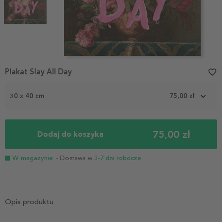
Item
Plakat Slay All Day
favorite_border
1
of
2
30 x 40 cm
75,00 zł
75,00 zł
Dodaj do koszyka
W magazynie
- Dostawa w
3-7 dni robocze
Opis produktu