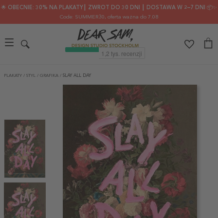
🌟 OBECNIE: 30% NA PLAKATY┃ ZWROT DO 30 DNI ┃ DOSTAWA W 2–7 DNI 📦✨
Code: SUMMER30
, oferta ważna do 7.08
PLAKATY
/
STYL
/
GRAFIKA
/
SLAY ALL DAY