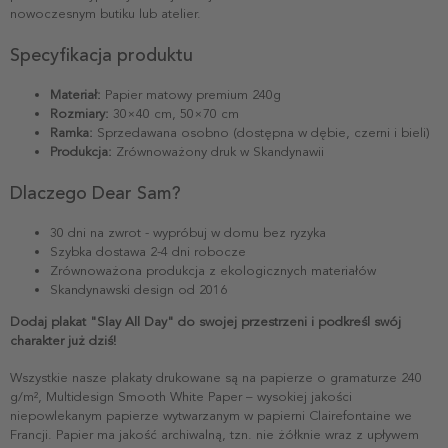
nowoczesnym butiku lub atelier.
Specyfikacja produktu
Materiał:
Papier matowy premium 240g
Rozmiary:
30×40 cm, 50×70 cm
Ramka:
Sprzedawana osobno (dostępna w dębie, czerni i bieli)
Produkcja:
Zrównoważony druk w Skandynawii
Dlaczego Dear Sam?
30 dni na zwrot - wypróbuj w domu bez ryzyka
Szybka dostawa 2-4 dni robocze
Zrównoważona produkcja z ekologicznych materiałów
Skandynawski design od 2016
Dodaj plakat "Slay All Day" do swojej przestrzeni i podkreśl swój
charakter już dziś!
Wszystkie nasze plakaty drukowane są na papierze o gramaturze 240
g/m², Multidesign Smooth White Paper – wysokiej jakości
niepowlekanym papierze wytwarzanym w papierni Clairefontaine we
Francji. Papier ma jakość archiwalną, tzn. nie żółknie wraz z upływem