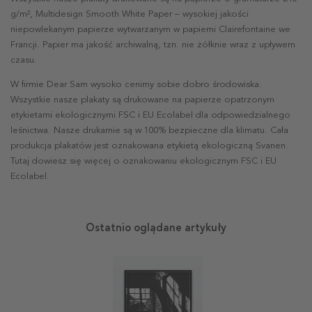
g/m², Multidesign Smooth White Paper – wysokiej jakości
niepowlekanym papierze wytwarzanym w papierni Clairefontaine we
Francji. Papier ma jakość archiwalną, tzn. nie żółknie wraz z upływem
czasu.
W firmie Dear Sam wysoko cenimy sobie dobro środowiska.
Wszystkie nasze plakaty są drukowane na papierze opatrzonym
etykietami ekologicznymi FSC i EU Ecolabel dla odpowiedzialnego
leśnictwa. Nasze drukarnie są w 100% bezpieczne dla klimatu. Cała
produkcja plakatów jest oznakowana etykietą ekologiczną Svanen.
Tutaj dowiesz się więcej o oznakowaniu ekologicznym FSC i EU
Ecolabel.
Ostatnio oglądane artykuły