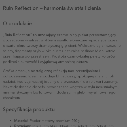
Ruin Reflection – harmonia światła i cienia
O produkcie
„Ruin Reflection” to urzekający czarno-biały plakat przedstawiający
opuszczone wnętrze, w którym światło słoneczne wpadające przez
otwarte okno tworzy dramatyczną grę cieni. Widoczne są zniszczone
ściany, fragmenty szyb w oknie oraz naturalna roślinność delikatnie
przenikająca do przestrzeni. Prostota czarno-białej palety kolorów
podkreśla surowość i wyjątkową atmosferę obrazu.
Grafika emanuje nostalgiczną refleksją nad przemijaniem i
odrodzeniem. Idealnie oddaje klimat ciszy, spokojnej melancholii i
nadziei, tworząc nastrój idealny dla przestrzeni do relaksu i zadumy.
Plakat doskonale dopełni nowoczesne wnętrza w stylu industrialnym,
minimalistycznym lub loftowym, dodając im głębi i wyrafinowanego
charakteru.
Specyfikacja produktu
Materiał:
Papier matowy premium 240g
Rozmiary:
21×30 cm (A4), 30×40 cm, 40×50 cm, 50×70 cm