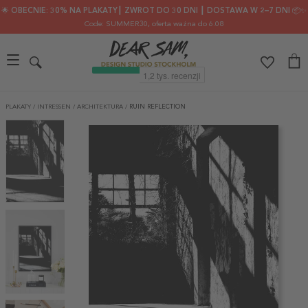
🌟 OBECNIE: 30% NA PLAKATY┃ ZWROT DO 30 DNI ┃ DOSTAWA W 2–7 DNI 📦✨
Code: SUMMER30
, oferta ważna do 6.08
PLAKATY
/
INTRESSEN
/
ARCHITEKTURA
/
RUIN REFLECTION