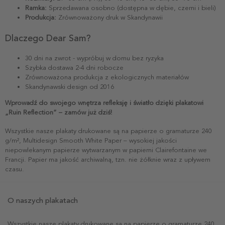
Ramka:
Sprzedawana osobno (dostępna w dębie, czerni i bieli)
Produkcja:
Zrównoważony druk w Skandynawii
Dlaczego Dear Sam?
30 dni na zwrot - wypróbuj w domu bez ryzyka
Szybka dostawa 2-4 dni robocze
Zrównoważona produkcja z ekologicznych materiałów
Skandynawski design od 2016
Wprowadź do swojego wnętrza refleksję i światło dzięki plakatowi
„Ruin Reflection” – zamów już dziś!
Wszystkie nasze plakaty drukowane są na papierze o gramaturze 240
g/m², Multidesign Smooth White Paper – wysokiej jakości
niepowlekanym papierze wytwarzanym w papierni Clairefontaine we
Francji. Papier ma jakość archiwalną, tzn. nie żółknie wraz z upływem
czasu.
O naszych plakatach
Wszystkie nasze plakaty drukowane są na papierze o gramaturze 240