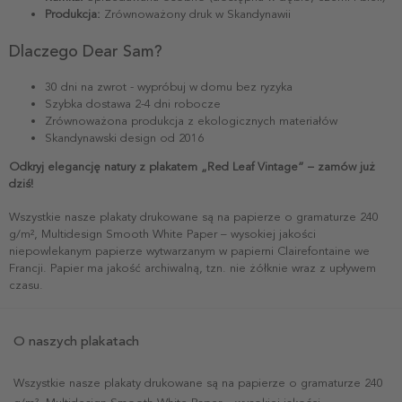
Produkcja:
Zrównoważony druk w Skandynawii
Dlaczego Dear Sam?
30 dni na zwrot - wypróbuj w domu bez ryzyka
Szybka dostawa 2-4 dni robocze
Zrównoważona produkcja z ekologicznych materiałów
Skandynawski design od 2016
Odkryj elegancję natury z plakatem „Red Leaf Vintage” – zamów już
dziś!
Wszystkie nasze plakaty drukowane są na papierze o gramaturze 240
g/m², Multidesign Smooth White Paper – wysokiej jakości
niepowlekanym papierze wytwarzanym w papierni Clairefontaine we
Francji. Papier ma jakość archiwalną, tzn. nie żółknie wraz z upływem
czasu.
O naszych plakatach
Wszystkie nasze plakaty drukowane są na papierze o gramaturze 240