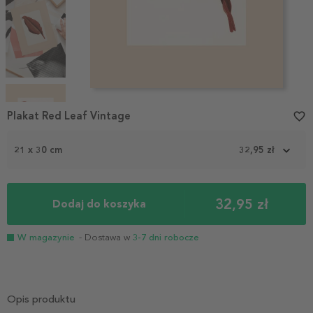
Item
1
Plakat Red Leaf Vintage
favorite_border
of
4
21 x 30 cm
32,95 zł
32,95 zł
Dodaj do koszyka
W magazynie
- Dostawa w
3-7 dni robocze
Opis produktu