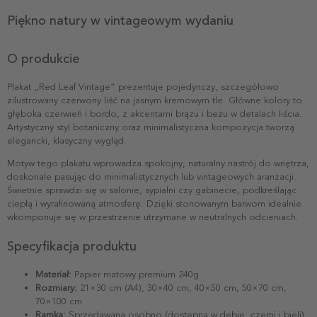
Piękno natury w vintageowym wydaniu
O produkcie
Plakat „Red Leaf Vintage” prezentuje pojedynczy, szczegółowo
zilustrowany czerwony liść na jasnym kremowym tle. Główne kolory to
głęboka czerwień i bordo, z akcentami brązu i beżu w detalach liścia.
Artystyczny styl botaniczny oraz minimalistyczna kompozycja tworzą
elegancki, klasyczny wygląd.
Motyw tego plakatu wprowadza spokojny, naturalny nastrój do wnętrza,
doskonale pasując do minimalistycznych lub vintageowych aranżacji.
Świetnie sprawdzi się w salonie, sypialni czy gabinecie, podkreślając
ciepłą i wyrafinowaną atmosferę. Dzięki stonowanym barwom idealnie
wkomponuje się w przestrzenie utrzymane w neutralnych odcieniach.
Specyfikacja produktu
Materiał:
Papier matowy premium 240g
Rozmiary:
21×30 cm (A4), 30×40 cm, 40×50 cm, 50×70 cm,
70×100 cm
Ramka:
Sprzedawana osobno (dostępna w dębie, czerni i bieli)