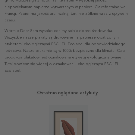
g/m², Multidesign Smooth White Paper – wysokiej jakości
niepowlekanym papierze wytwarzanym w papierni Clairefontaine we
Francji. Papier ma jakość archiwalną, tzn. nie żółknie wraz z upływem
czasu.
W firmie Dear Sam wysoko cenimy sobie dobro środowiska.
Wszystkie nasze plakaty są drukowane na papierze opatrzonym
etykietami ekologicznymi FSC i EU Ecolabel dla odpowiedzialnego
leśnictwa. Nasze drukarnie są w 100% bezpieczne dla klimatu. Cała
produkcja plakatów jest oznakowana etykietą ekologiczną Svanen.
Tutaj dowiesz się więcej o oznakowaniu ekologicznym FSC i EU
Ecolabel.
Ostatnio oglądane artykuły