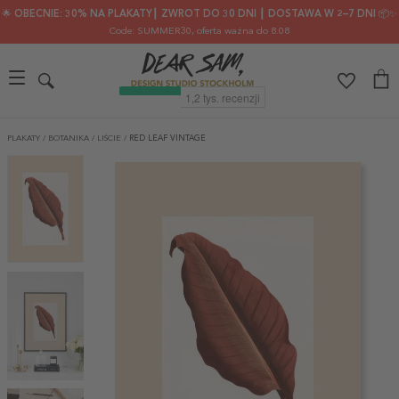
🌟 OBECNIE: 30% NA PLAKATY┃ ZWROT DO 30 DNI ┃ DOSTAWA W 2–7 DNI 📦✨
Code: SUMMER30
, oferta ważna do 8.08
PLAKATY
/
BOTANIKA
/
LIŚCIE
/
RED LEAF VINTAGE