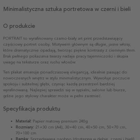
Minimalistyczna sztuka portretowa w czerni i bieli
O produkcie
PORTRAIT to wyrafinowany czarno-biały art print przedstawiający
częściowy portret osoby. Motywem głównym są długie, jasne włosy,
które dramatycznie opadają, tworząc piękne kontrasty z ciemnym tłem.
Brak pełnego pokazania twarzy nadaje pracy tajemniczości i skupia
uwagę na teksturze oraz ruchu włosów.
Ten plakat emanuje ponadczasową elegancją, idealnie pasując do
nowoczesnych wnętrz w stylu minimalistycznym. Wywołuje poczucie
spokoju i subtelnej głębi, czyniąc każdą przestrzeń bardziej
wyrafinowaną. Najlepiej sprawdzi się w sypialni, salonie lub biurze,
gdzie jego stylowy charakter może w pełni zaistnieć.
Specyfikacja produktu
Materiał:
Papier matowy premium 240g
Rozmiary:
21×30 cm (A4), 30×40 cm, 40×50 cm, 50×70 cm,
70×100 cm
Ramka:
Sprzedawana osobno (dostępna w dębie, czerni i bieli)