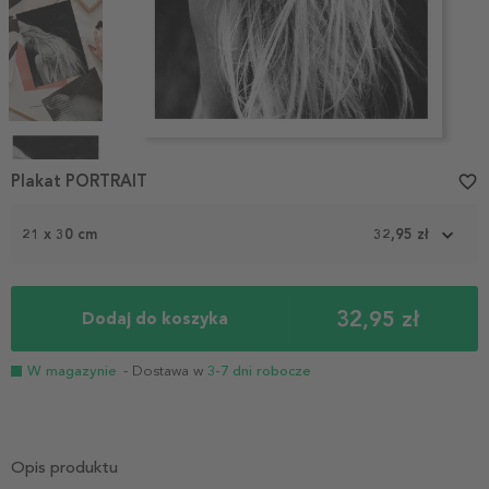
Item
1
Plakat PORTRAIT
favorite_border
of
4
21 x 30 cm
32,95 zł
32,95 zł
Dodaj do koszyka
W magazynie
- Dostawa w
3-7 dni robocze
Opis produktu