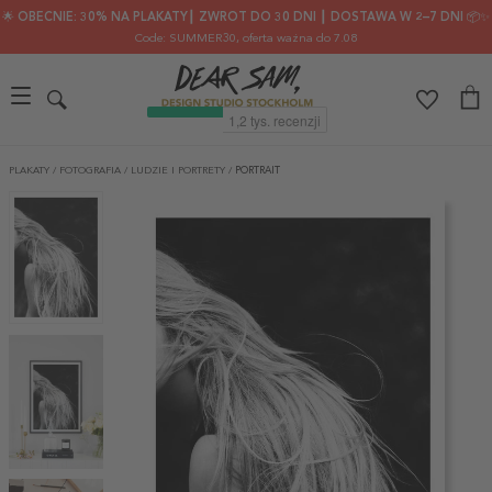
🌟 OBECNIE: 30% NA PLAKATY┃ ZWROT DO 30 DNI ┃ DOSTAWA W 2–7 DNI 📦✨
Code: SUMMER30
, oferta ważna do 7.08
PLAKATY
/
FOTOGRAFIA
/
LUDZIE I PORTRETY
/
PORTRAIT