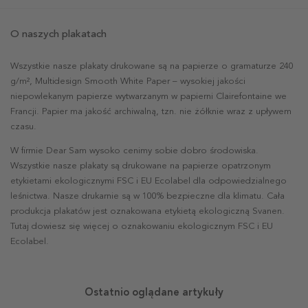
O naszych plakatach
Wszystkie nasze plakaty drukowane są na papierze o gramaturze 240
g/m², Multidesign Smooth White Paper – wysokiej jakości
niepowlekanym papierze wytwarzanym w papierni Clairefontaine we
Francji. Papier ma jakość archiwalną, tzn. nie żółknie wraz z upływem
czasu.
W firmie Dear Sam wysoko cenimy sobie dobro środowiska.
Wszystkie nasze plakaty są drukowane na papierze opatrzonym
etykietami ekologicznymi FSC i EU Ecolabel dla odpowiedzialnego
leśnictwa. Nasze drukarnie są w 100% bezpieczne dla klimatu. Cała
produkcja plakatów jest oznakowana etykietą ekologiczną Svanen.
Tutaj dowiesz się więcej o oznakowaniu ekologicznym FSC i EU
Ecolabel.
Ostatnio oglądane artykuły