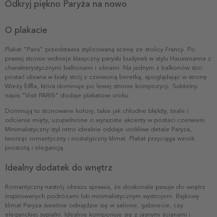
Odkryj piękno Paryża na nowo
O plakacie
Plakat "Paris" przedstawia stylizowaną scenę ze stolicy Francji. Po
prawej stronie widnieje klasyczny paryski budynek w stylu Haussmanna z
charakterystycznymi balkonami i oknami. Na jednym z balkonów stoi
postać ubrana w biały strój z czerwoną beretką, spoglądając w stronę
Wieży Eiffla, która dominuje po lewej stronie kompozycji. Subtelny
napis "Visit PARIS" dodaje plakatowi uroku.
Dominują tu stonowane kolory, takie jak chłodne błękity, teale i
odcienie mięty, uzupełnione o wyraziste akcenty w postaci czerwieni.
Minimalistyczny styl retro idealnie oddaje urokliwe detale Paryża,
tworząc romantyczny i nostalgiczny klimat. Plakat przyciąga wzrok
prostotą i elegancją.
Idealny dodatek do wnętrz
Romantyczny nastrój obrazu sprawia, że doskonale pasuje do wnętrz
inspirowanych podróżami lub minimalistycznym wystrojem. Bajkowy
klimat Paryża świetnie odnajdzie się w salonie, gabinecie, czy
eleganckiej sypialni. Idealnie komponuje się z jasnymi ścianami i