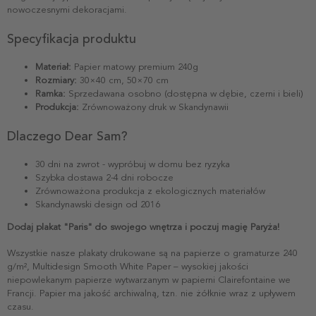
nowoczesnymi dekoracjami.
Specyfikacja produktu
Materiał:
Papier matowy premium 240g
Rozmiary:
30×40 cm, 50×70 cm
Ramka:
Sprzedawana osobno (dostępna w dębie, czerni i bieli)
Produkcja:
Zrównoważony druk w Skandynawii
Dlaczego Dear Sam?
30 dni na zwrot - wypróbuj w domu bez ryzyka
Szybka dostawa 2-4 dni robocze
Zrównoważona produkcja z ekologicznych materiałów
Skandynawski design od 2016
Dodaj plakat "Paris" do swojego wnętrza i poczuj magię Paryża!
Wszystkie nasze plakaty drukowane są na papierze o gramaturze 240
g/m², Multidesign Smooth White Paper – wysokiej jakości
niepowlekanym papierze wytwarzanym w papierni Clairefontaine we
Francji. Papier ma jakość archiwalną, tzn. nie żółknie wraz z upływem
czasu.