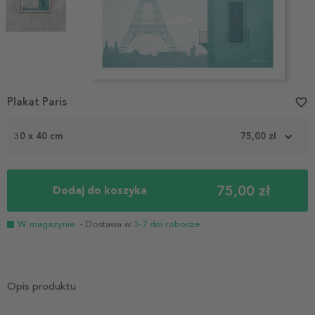
Item
Plakat Paris
favorite_border
1
of
2
30 x 40 cm
75,00 zł
75,00 zł
Dodaj do koszyka
W magazynie
- Dostawa w
3-7 dni robocze
Opis produktu