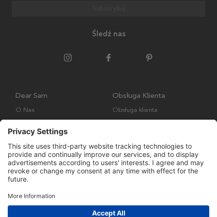
Subskrybuj
Śledź nas
Dear Sam
Obsługa Klienta
O Nas
Obsługa klienta
Polityka środowiskowa
FAQ
Ogólne warunki handlowe
Wysyłka i Dostawa
Copyright © Many Brands AB 2023. Wszelkie prawa zastrzeżone.