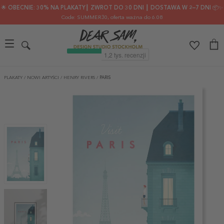
🌟 OBECNIE: 30% NA PLAKATY┃ ZWROT DO 30 DNI ┃ DOSTAWA W 2–7 DNI 📦✨
Code: SUMMER30
, oferta ważna do 6.08
PLAKATY
/
NOWI ARTYŚCI
/
HENRY RIVERS
/
PARIS