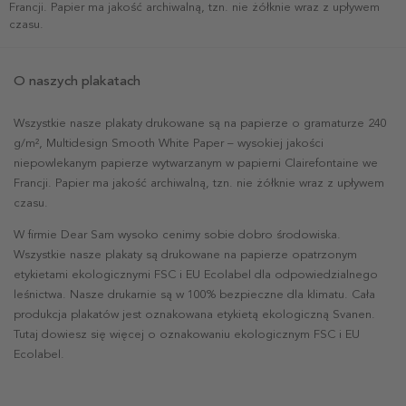
Francji. Papier ma jakość archiwalną, tzn. nie żółknie wraz z upływem
czasu.
O naszych plakatach
Wszystkie nasze plakaty drukowane są na papierze o gramaturze 240
g/m², Multidesign Smooth White Paper – wysokiej jakości
niepowlekanym papierze wytwarzanym w papierni Clairefontaine we
Francji. Papier ma jakość archiwalną, tzn. nie żółknie wraz z upływem
czasu.
W firmie Dear Sam wysoko cenimy sobie dobro środowiska.
Wszystkie nasze plakaty są drukowane na papierze opatrzonym
etykietami ekologicznymi FSC i EU Ecolabel dla odpowiedzialnego
leśnictwa. Nasze drukarnie są w 100% bezpieczne dla klimatu. Cała
produkcja plakatów jest oznakowana etykietą ekologiczną Svanen.
Tutaj dowiesz się więcej o oznakowaniu ekologicznym FSC i EU
Ecolabel.