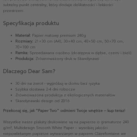
subtelny punkt centralny, który dodaje delikatności i lekkości
przestrzeni.
Specyfikacja produktu
Materiał:
Papier matowy premium 240g
Rozmiary:
21×30 cm (A4), 30×40 cm, 40×50 cm, 50×70 cm,
70×100 cm
Ramka:
Sprzedawana osobno (dostępna w dębie, czerni i bieli)
Produkcja:
Zrównoważony druk w Skandynawii
Dlaczego Dear Sam?
30 dni na zwrot - wypróbuj w domu bez ryzyka
Szybka dostawa 2-4 dni robocze
Zrównoważona produkcja z ekologicznych materiałów
Skandynawski design od 2016
Przekonaj się, jak "Paper Two" odmieni Twoje wnętrze – kup teraz!
Wszystkie nasze plakaty drukowane są na papierze o gramaturze 240
g/m², Multidesign Smooth White Paper – wysokiej jakości
niepowlekanym papierze wytwarzanym w papierni Clairefontaine we