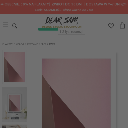
🌟 OBECNIE: 30% NA PLAKATY┃ ZWROT DO 30 DNI ┃ DOSTAWA W 2–7 DNI 📦✨
Code: SUMMER30
, oferta ważna do 9.08
PLAKATY
/
KOLOR
/
RÓŻOWE
/
PAPER TWO