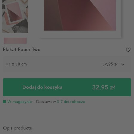
Item
1
Plakat Paper Two
favorite_border
of
4
21 x 30 cm
32,95 zł
32,95 zł
Dodaj do koszyka
W magazynie
- Dostawa w
3-7 dni robocze
Opis produktu