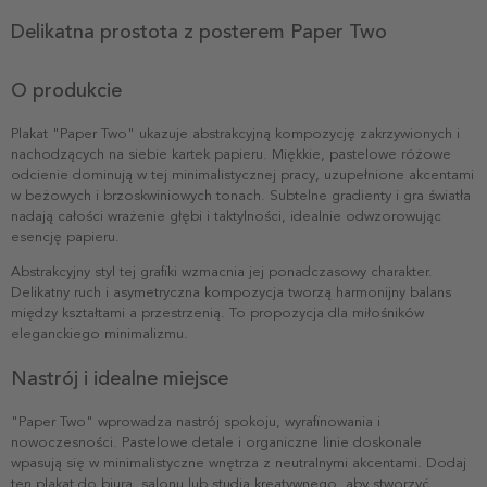
Delikatna prostota z posterem Paper Two
O produkcie
Plakat "Paper Two" ukazuje abstrakcyjną kompozycję zakrzywionych i
nachodzących na siebie kartek papieru. Miękkie, pastelowe różowe
odcienie dominują w tej minimalistycznej pracy, uzupełnione akcentami
w beżowych i brzoskwiniowych tonach. Subtelne gradienty i gra światła
nadają całości wrażenie głębi i taktylności, idealnie odwzorowując
esencję papieru.
Abstrakcyjny styl tej grafiki wzmacnia jej ponadczasowy charakter.
Delikatny ruch i asymetryczna kompozycja tworzą harmonijny balans
między kształtami a przestrzenią. To propozycja dla miłośników
eleganckiego minimalizmu.
Nastrój i idealne miejsce
"Paper Two" wprowadza nastrój spokoju, wyrafinowania i
nowoczesności. Pastelowe detale i organiczne linie doskonale
wpasują się w minimalistyczne wnętrza z neutralnymi akcentami. Dodaj
ten plakat do biura, salonu lub studia kreatywnego, aby stworzyć