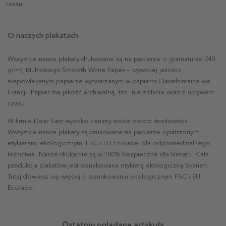
czasu.
O naszych plakatach
Wszystkie nasze plakaty drukowane są na papierze o gramaturze 240
g/m², Multidesign Smooth White Paper – wysokiej jakości
niepowlekanym papierze wytwarzanym w papierni Clairefontaine we
Francji. Papier ma jakość archiwalną, tzn. nie żółknie wraz z upływem
czasu.
W firmie Dear Sam wysoko cenimy sobie dobro środowiska.
Wszystkie nasze plakaty są drukowane na papierze opatrzonym
etykietami ekologicznymi FSC i EU Ecolabel dla odpowiedzialnego
leśnictwa. Nasze drukarnie są w 100% bezpieczne dla klimatu. Cała
produkcja plakatów jest oznakowana etykietą ekologiczną Svanen.
Tutaj dowiesz się więcej o oznakowaniu ekologicznym FSC i EU
Ecolabel.
Ostatnio oglądane artykuły