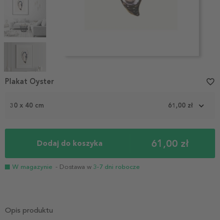
Item
1
Plakat Oyster
favorite_border
of
5
30 x 40 cm
61,00 zł
61,00 zł
Dodaj do koszyka
W magazynie
- Dostawa w
3-7 dni robocze
Opis produktu