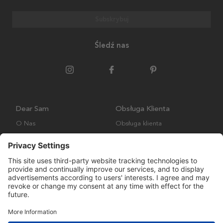
Subskrybuj
Śledź nas
Dear Sam
Obsługa Klienta
O Nas
Obsługa klienta
Polityka środowiskowa
FAQ
Ogólne warunki handlowe
Wysyłka i Dostawa
Copyright © Many Brands AB 2023. Wszelkie prawa zastrzeżone.