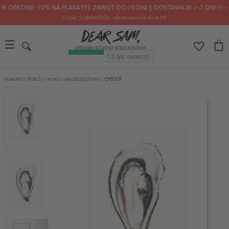
🌟 OBECNIE: 30% NA PLAKATY┃ ZWROT DO 30 DNI ┃ DOSTAWA W 2–7 DNI 📦✨
Code: SUMMER30
, oferta ważna do 9.08
PLAKATY
/
POKÓJ
/
POKÓJ MŁODZIEŻOWY
/
OYSTER