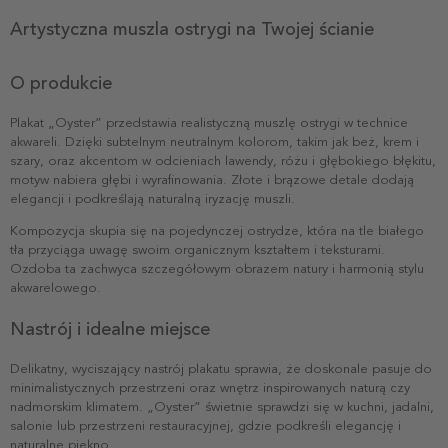
Artystyczna muszla ostrygi na Twojej ścianie
O produkcie
Plakat „Oyster” przedstawia realistyczną muszlę ostrygi w technice
akwareli. Dzięki subtelnym neutralnym kolorom, takim jak beż, krem i
szary, oraz akcentom w odcieniach lawendy, różu i głębokiego błękitu,
motyw nabiera głębi i wyrafinowania. Złote i brązowe detale dodają
elegancji i podkreślają naturalną iryzację muszli.
Kompozycja skupia się na pojedynczej ostrydze, która na tle białego
tła przyciąga uwagę swoim organicznym kształtem i teksturami.
Ozdoba ta zachwyca szczegółowym obrazem natury i harmonią stylu
akwarelowego.
Nastrój i idealne miejsce
Delikatny, wyciszający nastrój plakatu sprawia, że doskonale pasuje do
minimalistycznych przestrzeni oraz wnętrz inspirowanych naturą czy
nadmorskim klimatem. „Oyster” świetnie sprawdzi się w kuchni, jadalni,
salonie lub przestrzeni restauracyjnej, gdzie podkreśli elegancję i
naturalne piękno.