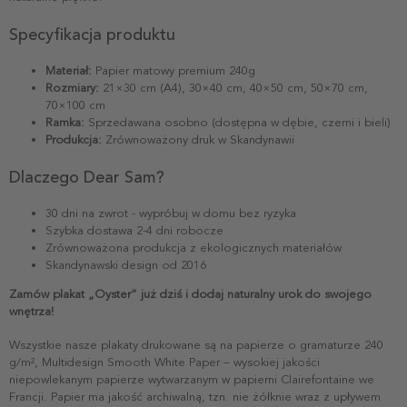
Specyfikacja produktu
Materiał:
Papier matowy premium 240g
Rozmiary:
21×30 cm (A4), 30×40 cm, 40×50 cm, 50×70 cm,
70×100 cm
Ramka:
Sprzedawana osobno (dostępna w dębie, czerni i bieli)
Produkcja:
Zrównoważony druk w Skandynawii
Dlaczego Dear Sam?
30 dni na zwrot - wypróbuj w domu bez ryzyka
Szybka dostawa 2-4 dni robocze
Zrównoważona produkcja z ekologicznych materiałów
Skandynawski design od 2016
Zamów plakat „Oyster” już dziś i dodaj naturalny urok do swojego
wnętrza!
Wszystkie nasze plakaty drukowane są na papierze o gramaturze 240
g/m², Multidesign Smooth White Paper – wysokiej jakości
niepowlekanym papierze wytwarzanym w papierni Clairefontaine we
Francji. Papier ma jakość archiwalną, tzn. nie żółknie wraz z upływem