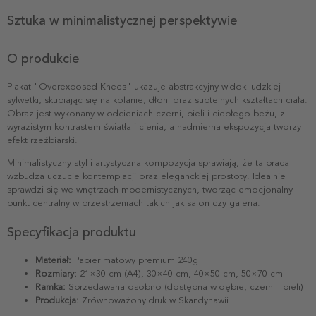
Sztuka w minimalistycznej perspektywie
O produkcie
Plakat "Overexposed Knees" ukazuje abstrakcyjny widok ludzkiej
sylwetki, skupiając się na kolanie, dłoni oraz subtelnych kształtach ciała.
Obraz jest wykonany w odcieniach czerni, bieli i ciepłego beżu, z
wyrazistym kontrastem światła i cienia, a nadmierna ekspozycja tworzy
efekt rzeźbiarski.
Minimalistyczny styl i artystyczna kompozycja sprawiają, że ta praca
wzbudza uczucie kontemplacji oraz eleganckiej prostoty. Idealnie
sprawdzi się we wnętrzach modernistycznych, tworząc emocjonalny
punkt centralny w przestrzeniach takich jak salon czy galeria.
Specyfikacja produktu
Materiał:
Papier matowy premium 240g
Rozmiary:
21×30 cm (A4), 30×40 cm, 40×50 cm, 50×70 cm
Ramka:
Sprzedawana osobno (dostępna w dębie, czerni i bieli)
Produkcja:
Zrównoważony druk w Skandynawii