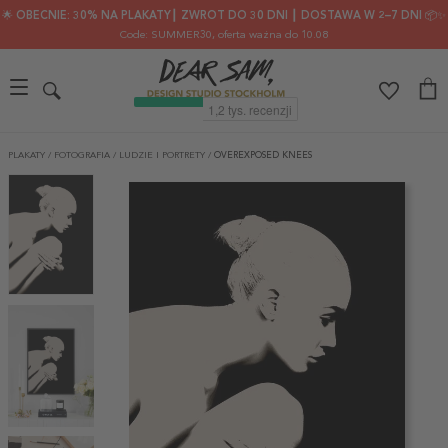
🌟 OBECNIE: 30% NA PLAKATY┃ ZWROT DO 30 DNI ┃ DOSTAWA W 2–7 DNI 📦✨
Code: SUMMER30
, oferta ważna do 10.08
PLAKATY
/
FOTOGRAFIA
/
LUDZIE I PORTRETY
/
OVEREXPOSED KNEES