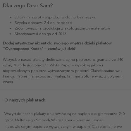
Dlaczego Dear Sam?
30 dni na zwrot - wypróbuj w domu bez ryzyka
Szybka dostawa 2-4 dni robocze
Zrównoważona produkcja z ekologicznych materiałów
Skandynawski design od 2016
Dodaj artystyczny akcent do swojego wnętrza dzięki plakatowi
"Overexposed Knees" – zamów już dziś!
Wszystkie nasze plakaty drukowane są na papierze o gramaturze 240
g/m², Multidesign Smooth White Paper – wysokiej jakości
niepowlekanym papierze wytwarzanym w papierni Clairefontaine we
Francji. Papier ma jakość archiwalną, tzn. nie żółknie wraz z upływem
czasu.
O naszych plakatach
Wszystkie nasze plakaty drukowane są na papierze o gramaturze 240
g/m², Multidesign Smooth White Paper – wysokiej jakości
niepowlekanym papierze wytwarzanym w papierni Clairefontaine we