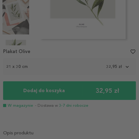
Item
1
Plakat Olive
favorite_border
of
4
21 x 30 cm
32,95 zł
32,95 zł
Dodaj do koszyka
W magazynie
- Dostawa w
3-7 dni robocze
Opis produktu