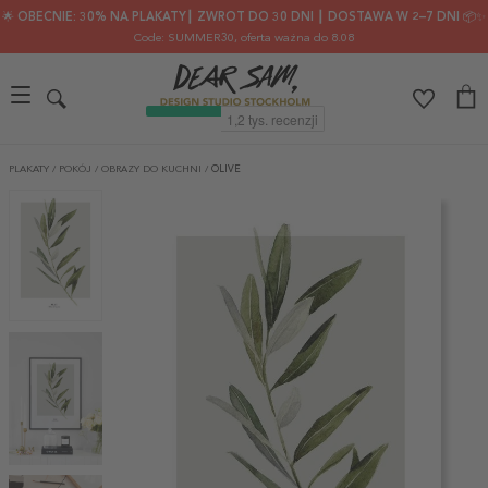
🌟 OBECNIE: 30% NA PLAKATY┃ ZWROT DO 30 DNI ┃ DOSTAWA W 2–7 DNI 📦✨
Code: SUMMER30
, oferta ważna do 8.08
PLAKATY
/
POKÓJ
/
OBRAZY DO KUCHNI
/
OLIVE