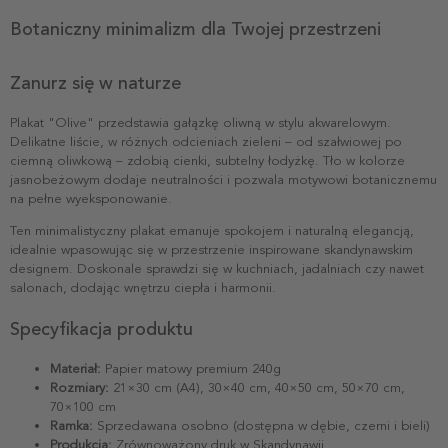
Botaniczny minimalizm dla Twojej przestrzeni
Zanurz się w naturze
Plakat "Olive" przedstawia gałązkę oliwną w stylu akwarelowym.
Delikatne liście, w różnych odcieniach zieleni – od szałwiowej po
ciemną oliwkową – zdobią cienki, subtelny łodyżkę. Tło w kolorze
jasnobeżowym dodaje neutralności i pozwala motywowi botanicznemu
na pełne wyeksponowanie.
Ten minimalistyczny plakat emanuje spokojem i naturalną elegancją,
idealnie wpasowując się w przestrzenie inspirowane skandynawskim
designem. Doskonale sprawdzi się w kuchniach, jadalniach czy nawet
salonach, dodając wnętrzu ciepła i harmonii.
Specyfikacja produktu
Materiał:
Papier matowy premium 240g
Rozmiary:
21×30 cm (A4), 30×40 cm, 40×50 cm, 50×70 cm,
70×100 cm
Ramka:
Sprzedawana osobno (dostępna w dębie, czerni i bieli)
Produkcja:
Zrównoważony druk w Skandynawii