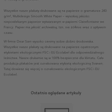
Wszystkie nasze plakaty drukowane są na papierze o gramaturze 240
g/m², Multidesign Smooth White Paper – wysokiej jakości
niepowlekanym papierze wytwarzanym w papierni Clairefontaine we
Francji. Papier ma jakość archiwalną, tzn. nie żółknie wraz z upływem
czasu.
W firmie Dear Sam wysoko cenimy sobie dobro środowiska.
Wszystkie nasze plakaty są drukowane na papierze opatrzonym
etykietami ekologicznymi FSC i EU Ecolabel dla odpowiedzialnego
leśnictwa. Nasze drukarnie są w 100% bezpieczne dla klimatu. Cała
produkcja plakatów jest oznakowana etykietą ekologiczną Svanen.
Tutaj dowiesz się więcej o oznakowaniu ekologicznym FSC i EU
Ecolabel.
Ostatnio oglądane artykuły