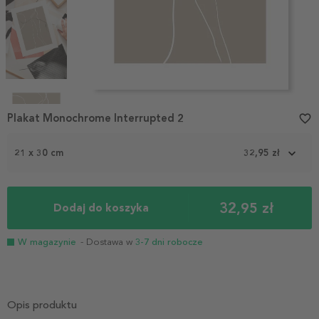
Item
1
Plakat Monochrome Interrupted 2
favorite_border
of
6
21 x 30 cm
32,95 zł
32,95 zł
Dodaj do koszyka
W magazynie
- Dostawa w
3-7 dni robocze
Opis produktu