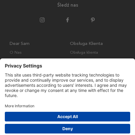
Śledź nas
Dear Sam
Obsługa Klienta
O Nas
Obsługa klienta
Polityka środowiskowa
FAQ
Ogólne warunki handlowe
Wysyłka i Dostawa
Copyright © Many Brands AB 2023. Wszelkie prawa zastrzeżone.