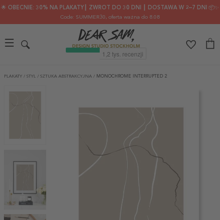
🌟 OBECNIE: 30% NA PLAKATY┃ ZWROT DO 30 DNI ┃ DOSTAWA W 2–7 DNI 📦✨
Code: SUMMER30
, oferta ważna do 8.08
PLAKATY
/
STYL
/
SZTUKA ABSTRAKCYJNA
/
MONOCHROME INTERRUPTED 2