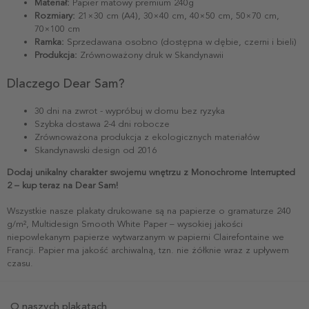
Materiał:
Papier matowy premium 240g
Rozmiary:
21×30 cm (A4), 30×40 cm, 40×50 cm, 50×70 cm,
70×100 cm
Ramka:
Sprzedawana osobno (dostępna w dębie, czerni i bieli)
Produkcja:
Zrównoważony druk w Skandynawii
Dlaczego Dear Sam?
30 dni na zwrot - wypróbuj w domu bez ryzyka
Szybka dostawa 2-4 dni robocze
Zrównoważona produkcja z ekologicznych materiałów
Skandynawski design od 2016
Dodaj unikalny charakter swojemu wnętrzu z Monochrome Interrupted
2 – kup teraz na Dear Sam!
Wszystkie nasze plakaty drukowane są na papierze o gramaturze 240
g/m², Multidesign Smooth White Paper – wysokiej jakości
niepowlekanym papierze wytwarzanym w papierni Clairefontaine we
Francji. Papier ma jakość archiwalną, tzn. nie żółknie wraz z upływem
czasu.
O naszych plakatach