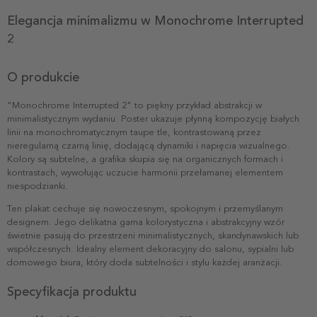
Elegancja minimalizmu w Monochrome Interrupted
2
O produkcie
"Monochrome Interrupted 2" to piękny przykład abstrakcji w
minimalistycznym wydaniu. Poster ukazuje płynną kompozycję białych
linii na monochromatycznym taupe tle, kontrastowaną przez
nieregularną czarną linię, dodającą dynamiki i napięcia wizualnego.
Kolory są subtelne, a grafika skupia się na organicznych formach i
kontrastach, wywołując uczucie harmonii przełamanej elementem
niespodzianki.
Ten plakat cechuje się nowoczesnym, spokojnym i przemyślanym
designem. Jego delikatna gama kolorystyczna i abstrakcyjny wzór
świetnie pasują do przestrzeni minimalistycznych, skandynawskich lub
współczesnych. Idealny element dekoracyjny do salonu, sypialni lub
domowego biura, który doda subtelności i stylu każdej aranżacji.
Specyfikacja produktu