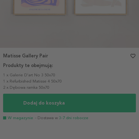
Matisse Gallery Pair
favorite_border
Produkty te obejmują:
1 x Galerie D'art No 3 50x70
1 x Refurbished Matisse 4 50x70
2 x Dębowa ramka 50x70
Dodaj do koszyka
W magazynie
- Dostawa w
3-7 dni robocze