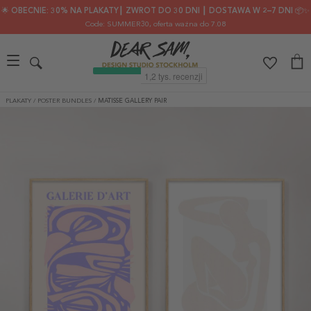
🌟 OBECNIE: 30% NA PLAKATY┃ ZWROT DO 30 DNI ┃ DOSTAWA W 2–7 DNI 📦✨
Code: SUMMER30
, oferta ważna do 7.08
PLAKATY
/
POSTER BUNDLES
/
MATISSE GALLERY PAIR