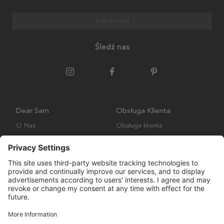
Subskrybuj
Śledź nas
Dear Sam
Obsługa Klienta
O Nas
Obsługa klienta
Polityka środowiskowa
FAQ
Ogólne warunki handlowe
Wysyłka i Dostawa
Copyright © Many Brands AB 2023. Wszelkie prawa zastrzeżone.