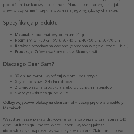
podróżami i unikatowym designem. Naturalne materiały, takie jak
drewno czy kamień, pięknie podkreślą jego wyjątkowy charakter.
Specyfikacja produktu
Materiał:
Papier matowy premium 240g
Rozmiary:
21×30 cm (A4), 30×40 cm, 40×50 cm, 50×70 cm
Ramka:
Sprzedawana osobno (dostępna w dębie, czerni i bieli)
Produkcja:
Zrównoważony druk w Skandynawii
Dlaczego Dear Sam?
30 dni na zwrot - wypróbuj w domu bez ryzyka
Szybka dostawa 2-4 dni robocze
Zrównoważona produkcja z ekologicznych materiałów
Skandynawski design od 2016
Odkryj wyjątkowe plakaty na dearsam.pl – uczcij piękno architektury
Marrakech!
Wszystkie nasze plakaty drukowane są na papierze o gramaturze 240
g/m², Multidesign Smooth White Paper – wysokiej jakości
niepowlekanym papierze wytwarzanym w papierni Clairefontaine we