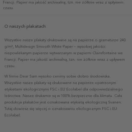
Francji. Papier ma jakość archiwalną, tzn. nie żółknie wraz z upływem
czasu.
O naszych plakatach
Wszystkie nasze plakaty drukowane są na papierze o gramaturze 240
g/m², Multidesign Smooth White Paper – wysokiej jakości
niepowlekanym papierze wytwarzanym w papierni Clairefontaine we
Francji. Papier ma jakość archiwalną, tzn. nie żółknie wraz z upływem
czasu.
W firmie Dear Sam wysoko cenimy sobie dobro środowiska.
Wszystkie nasze plakaty są drukowane na papierze opatrzonym
etykietami ekologicznymi FSC i EU Ecolabel dla odpowiedzialnego
leśnictwa. Nasze drukarnie są w 100% bezpieczne dla klimatu. Cała
produkcja plakatów jest oznakowana etykietą ekologiczną Svanen.
Tutaj dowiesz się więcej o oznakowaniu ekologicznym FSC i EU
Ecolabel.