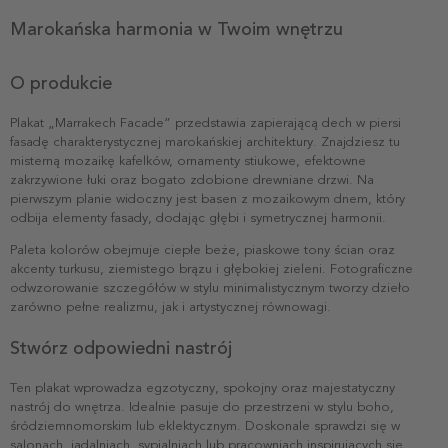
Marokańska harmonia w Twoim wnętrzu
O produkcie
Plakat „Marrakech Facade” przedstawia zapierającą dech w piersi
fasadę charakterystycznej marokańskiej architektury. Znajdziesz tu
misterną mozaikę kafelków, ornamenty stiukowe, efektowne
zakrzywione łuki oraz bogato zdobione drewniane drzwi. Na
pierwszym planie widoczny jest basen z mozaikowym dnem, który
odbija elementy fasady, dodając głębi i symetrycznej harmonii.
Paleta kolorów obejmuje ciepłe beże, piaskowe tony ścian oraz
akcenty turkusu, ziemistego brązu i głębokiej zieleni. Fotograficzne
odwzorowanie szczegółów w stylu minimalistycznym tworzy dzieło
zarówno pełne realizmu, jak i artystycznej równowagi.
Stwórz odpowiedni nastrój
Ten plakat wprowadza egzotyczny, spokojny oraz majestatyczny
nastrój do wnętrza. Idealnie pasuje do przestrzeni w stylu boho,
śródziemnomorskim lub eklektycznym. Doskonale sprawdzi się w
salonach, jadalniach, sypialniach lub pracowniach inspirujących się