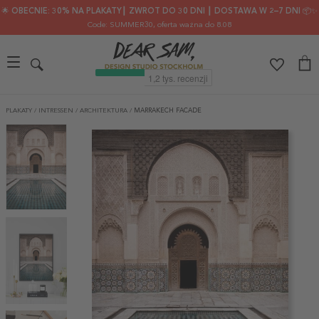
🌟 OBECNIE: 30% NA PLAKATY┃ ZWROT DO 30 DNI ┃ DOSTAWA W 2–7 DNI 📦✨
Code: SUMMER30
, oferta ważna do 8.08
PLAKATY
/
INTRESSEN
/
ARCHITEKTURA
/
MARRAKECH FACADE