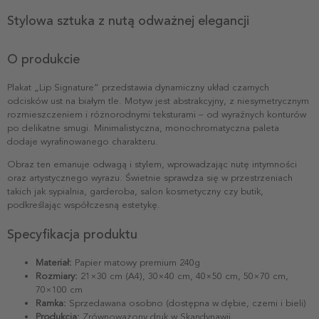
Stylowa sztuka z nutą odważnej elegancji
O produkcie
Plakat „Lip Signature” przedstawia dynamiczny układ czarnych
odcisków ust na białym tle. Motyw jest abstrakcyjny, z niesymetrycznym
rozmieszczeniem i różnorodnymi teksturami – od wyraźnych konturów
po delikatne smugi. Minimalistyczna, monochromatyczna paleta
dodaje wyrafinowanego charakteru.
Obraz ten emanuje odwagą i stylem, wprowadzając nutę intymności
oraz artystycznego wyrazu. Świetnie sprawdza się w przestrzeniach
takich jak sypialnia, garderoba, salon kosmetyczny czy butik,
podkreślając współczesną estetykę.
Specyfikacja produktu
Materiał:
Papier matowy premium 240g
Rozmiary:
21×30 cm (A4), 30×40 cm, 40×50 cm, 50×70 cm,
70×100 cm
Ramka:
Sprzedawana osobno (dostępna w dębie, czerni i bieli)
Produkcja:
Zrównoważony druk w Skandynawii