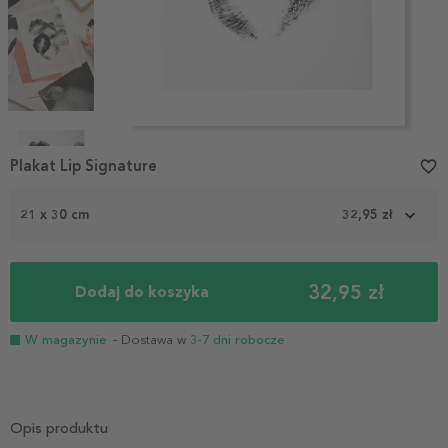
Item
1
Plakat Lip Signature
favorite_border
of
5
21 x 30 cm
32,95 zł
32,95 zł
Dodaj do koszyka
W magazynie
- Dostawa w
3-7 dni robocze
Opis produktu