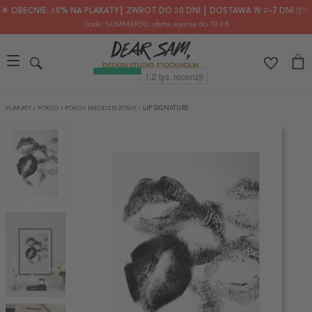
🌟 OBECNIE: 30% NA PLAKATY┃ ZWROT DO 30 DNI ┃ DOSTAWA W 2–7 DNI 📦✨
Code: SUMMER30
, oferta ważna do 10.08
PLAKATY
/
POKÓJ
/
POKÓJ MŁODZIEŻOWY
/
LIP SIGNATURE