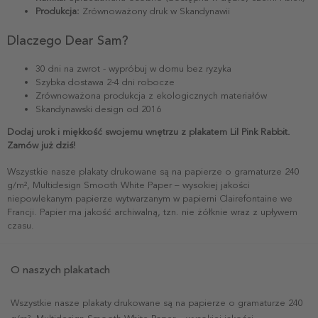
Produkcja:
Zrównoważony druk w Skandynawii
Dlaczego Dear Sam?
30 dni na zwrot - wypróbuj w domu bez ryzyka
Szybka dostawa 2-4 dni robocze
Zrównoważona produkcja z ekologicznych materiałów
Skandynawski design od 2016
Dodaj urok i miękkość swojemu wnętrzu z plakatem Lil Pink Rabbit.
Zamów już dziś!
Wszystkie nasze plakaty drukowane są na papierze o gramaturze 240
g/m², Multidesign Smooth White Paper – wysokiej jakości
niepowlekanym papierze wytwarzanym w papierni Clairefontaine we
Francji. Papier ma jakość archiwalną, tzn. nie żółknie wraz z upływem
czasu.
O naszych plakatach
Wszystkie nasze plakaty drukowane są na papierze o gramaturze 240