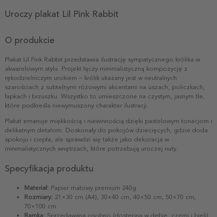
Uroczy plakat Lil Pink Rabbit
O produkcie
Plakat Lil Pink Rabbit przedstawia ilustrację sympatycznego królika w
akwarelowym stylu. Projekt łączy minimalistyczną kompozycję z
rękodzielniczym urokiem – królik ukazany jest w neutralnych
szarościach z subtelnymi różowymi akcentami na uszach, policzkach,
łapkach i brzuszku. Wszystko to umieszczone na czystym, jasnym tle,
które podkreśla niewymuszony charakter ilustracji.
Plakat emanuje miękkością i niewinnością dzięki pastelowym tonacjom i
delikatnym detalom. Doskonały do pokojów dziecięcych, gdzie doda
spokoju i ciepła, ale sprawdzi się także jako dekoracja w
minimalistycznych wnętrzach, które potrzebują uroczej nuty.
Specyfikacja produktu
Materiał:
Papier matowy premium 240g
Rozmiary:
21×30 cm (A4), 30×40 cm, 40×50 cm, 50×70 cm,
70×100 cm
Ramka:
Sprzedawana osobno (dostępna w dębie, czerni i bieli)