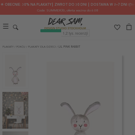
🌟 OBECNIE: 30% NA PLAKATY┃ ZWROT DO 30 DNI ┃ DOSTAWA W 2–7 DNI 📦✨
Code: SUMMER30
, oferta ważna do 6.08
PLAKATY
/
POKÓJ
/
PLAKATY DLA DZIECI
/
LIL PINK RABBIT