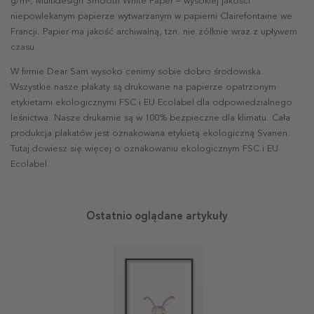
g/m², Multidesign Smooth White Paper – wysokiej jakości
niepowlekanym papierze wytwarzanym w papierni Clairefontaine we
Francji. Papier ma jakość archiwalną, tzn. nie żółknie wraz z upływem
czasu.
W firmie Dear Sam wysoko cenimy sobie dobro środowiska.
Wszystkie nasze plakaty są drukowane na papierze opatrzonym
etykietami ekologicznymi FSC i EU Ecolabel dla odpowiedzialnego
leśnictwa. Nasze drukarnie są w 100% bezpieczne dla klimatu. Cała
produkcja plakatów jest oznakowana etykietą ekologiczną Svanen.
Tutaj dowiesz się więcej o oznakowaniu ekologicznym FSC i EU
Ecolabel.
Ostatnio oglądane artykuły