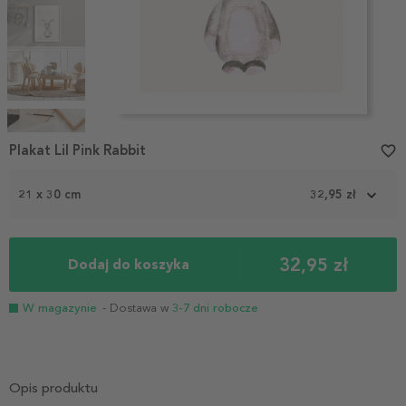
Item
1
Plakat Lil Pink Rabbit
favorite_border
of
5
21 x 30 cm
32,95 zł
32,95 zł
Dodaj do koszyka
W magazynie
- Dostawa w
3-7 dni robocze
Opis produktu