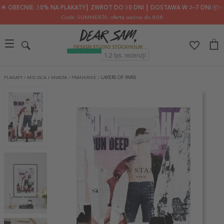
🌟 OBECNIE: 30% NA PLAKATY┃ ZWROT DO 30 DNI ┃ DOSTAWA W 2–7 DNI 📦✨
Code: SUMMER30
, oferta ważna do 8.08
PLAKATY
/
MIEJSCA I MIASTA
/
FRANKRIKE
/
LAYERS OF PARIS