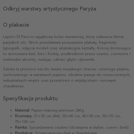
Odkryj warstwy artystycznego Paryża
O plakacie
Layers Of Paris to wyjątkowy kolaż warstwowy, który odtwarza klimat
paryskich ulic. Wzór przedstawia poszarpane plakaty, fragmenty
typografii, zdjęcia modeli oraz abstrakcyjne kształty. Kolory dominujące
to stonowana biel, beż i fiolety, podkreślone przez czarne, czerwone i
niebieskie akcenty, nadając całości głębi i dynamiki.
Sztuka ta przenosi nas do świata miejskiego chaosu i ulotnego piękna,
zachowanego w warstwach papieru. Idealnie pasuje do nowoczesnych,
industrialnych wnętrz oraz przestrzeni o artystycznym i surowym
charakterze.
Specyfikacja produktu
Materiał:
Papier matowy premium 240g
Rozmiary:
21×30 cm (A4), 30×40 cm, 40×50 cm, 50×70 cm,
70×100 cm
Ramka:
Sprzedawana osobno (dostępna w dębie, czerni i bieli)
Produkcja:
Zrównoważony druk w Skandynawii