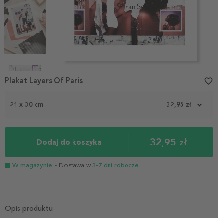
Item
1
Plakat Layers Of Paris
favorite_border
of
4
21 x 30 cm
32,95 zł
32,95 zł
Dodaj do koszyka
W magazynie
- Dostawa w
3-7 dni robocze
Opis produktu