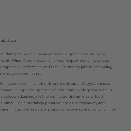
lakatach
ze plakaty drukowane są na papierze o gramaturze 240 g/m²,
mooth White Paper – wysokiej jakości niepowlekanym papierze
papierni Clairefontaine we Francji. Papier ma jakość archiwalną,
nie wraz z upływem czasu.
 Sam wysoko cenimy sobie dobro środowiska. Wszystkie nasze
ukowane na papierze opatrzonym etykietami ekologicznymi FSC i
la odpowiedzialnego leśnictwa. Nasze drukarnie są w 100%
a klimatu. Cała produkcja plakatów jest oznakowana etykietą
vanen. Tutaj dowiesz się więcej o oznakowaniu ekologicznym FSC