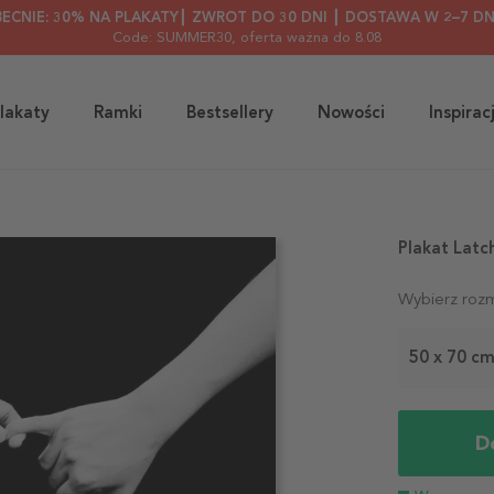
BECNIE: 30% NA PLAKATY┃ ZWROT DO 30 DNI ┃ DOSTAWA W 2–7 DN
Code: SUMMER30
, oferta ważna do 8.08
lakaty
Ramki
Bestsellery
Nowości
Inspirac
Plakat Latc
Wybierz rozm
50 x 70 c
D