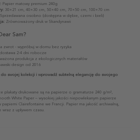
:
Papier matowy premium 240g
y:
30×21 cm, 40×30 cm, 50×40 cm, 70×50 cm, 100×70 cm
Sprzedawana osobno (dostępna w dębie, czerni i bieli)
ja:
Zrównoważony druk w Skandynawii
Dear Sam?
na zwrot - wypróbuj w domu bez ryzyka
dostawa 2-4 dni robocze
ażona produkcja z ekologicznych materiałów
awski design od 2016
 do swojej kolekcji i wprowadź subtelną elegancję do swojego
ze plakaty drukowane są na papierze o gramaturze 240 g/m²,
mooth White Paper – wysokiej jakości niepowlekanym papierze
papierni Clairefontaine we Francji. Papier ma jakość archiwalną,
ie wraz z upływem czasu.