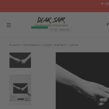
🌟 O
P
PLAKATY
/
FOTOGRAFIA
/
LUDZIE I PORTRETY
/
LATCH