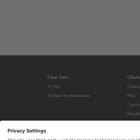
Dear Sam
Obsłu
O Nas
Obsług
Polityka środowiskowa
FAQ
Ogólne
Wysyłk