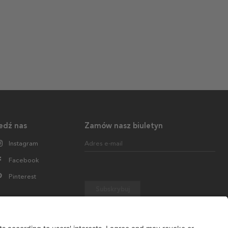
edź nas
Zamów nasz biuletyn
Instagram
Adres e-mail
Facebook
Pinterest
Subskrybuj