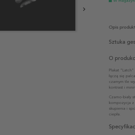
W magazyn
Opis produk
Sztuka ges
O produkc
Plakat "Latch"
łączą się palc
czarnym tle wy
kontrast i min
Czarno-biały 
kompozycja z 
skupienia i spo
ciepła.
Specyfika