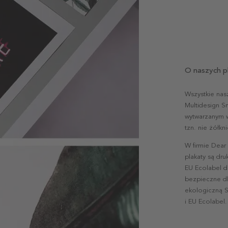
O naszych p
Wszystkie nas
Multidesign S
wytwarzanym w 
tzn. nie żółk
W firmie Dear
plakaty są dr
EU Ecolabel d
bezpieczne dl
ekologiczną S
i EU Ecolabel.