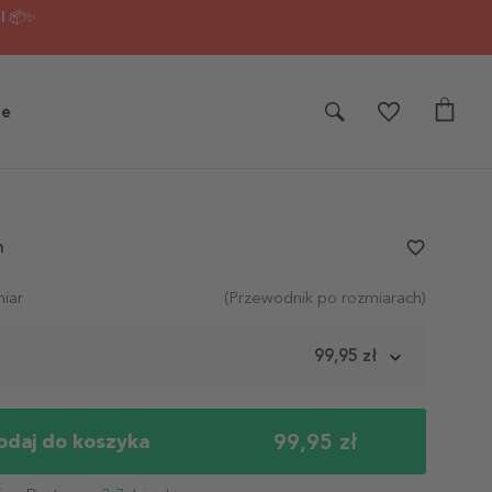
I 📦✨
je
h
favorite_border
iar
(Przewodnik po rozmiarach)
m
99,95 zł
99,95 zł
odaj do koszyka