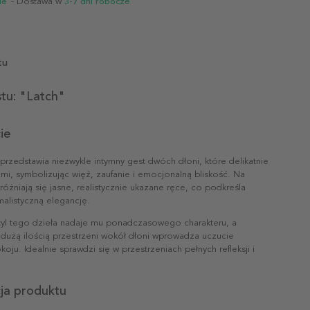
ie
- Dostawa w
3-7 dni robocze
tu
tu: "Latch"
ie
 przedstawia niezwykle intymny gest dwóch dłoni, które delikatnie
ami, symbolizując więź, zaufanie i emocjonalną bliskość. Na
różniają się jasne, realistycznie ukazane ręce, co podkreśla
imalistyczną elegancję.
styl tego dzieła nadaje mu ponadczasowego charakteru, a
dużą ilością przestrzeni wokół dłoni wprowadza uczucie
koju. Idealnie sprawdzi się w przestrzeniach pełnych refleksji i
cja produktu