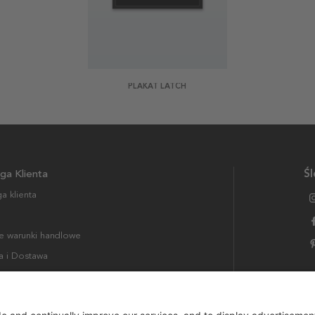
PLAKAT LATCH
ga Klienta
Śl
a klienta
 warunki handlowe
a i Dostawa