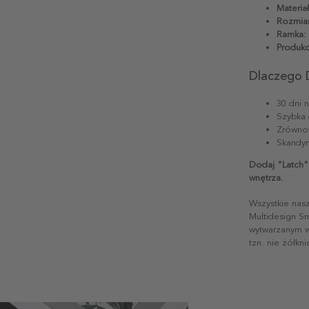
Materiał
Rozmiar
Ramka:
Produkc
Dlaczego 
30 dni 
Szybka 
Zrównow
Skandyn
Dodaj "Latch"
wnętrza.
Wszystkie nas
Multidesign S
wytwarzanym w 
tzn. nie żółkn