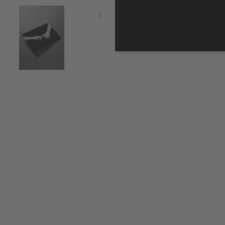
Item
1
of
3