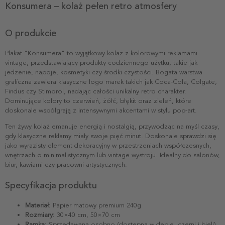
Konsumera – kolaż pełen retro atmosfery
O produkcie
Plakat "Konsumera" to wyjątkowy kolaż z kolorowymi reklamami
vintage, przedstawiający produkty codziennego użytku, takie jak
jedzenie, napoje, kosmetyki czy środki czystości. Bogata warstwa
graficzna zawiera klasyczne logo marek takich jak Coca-Cola, Colgate,
Findus czy Stimorol, nadając całości unikalny retro charakter.
Dominujące kolory to czerwień, żółć, błękit oraz zieleń, które
doskonale współgrają z intensywnymi akcentami w stylu pop-art.
Ten żywy kolaż emanuje energią i nostalgią, przywodząc na myśl czasy,
gdy klasyczne reklamy miały swoje pięć minut. Doskonale sprawdzi się
jako wyrazisty element dekoracyjny w przestrzeniach współczesnych,
wnętrzach o minimalistycznym lub vintage wystroju. Idealny do salonów,
biur, kawiarni czy pracowni artystycznych.
Specyfikacja produktu
Materiał:
Papier matowy premium 240g
Rozmiary:
30×40 cm, 50×70 cm
Ramka:
Sprzedawana osobno (dostępna w dębie, czerni i bieli)