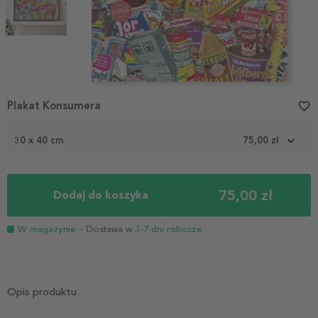
Item
Plakat Konsumera
favorite_border
1
of
2
30 x 40 cm
75,00 zł
75,00 zł
Dodaj do koszyka
W magazynie
- Dostawa w
3-7 dni robocze
Opis produktu