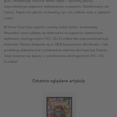
g/m², Multidesign Smooth White Paper – wysokiej jakości
niepowlekanym papierze wytwarzanym w papierni Clairefontaine we
Francji. Papier ma jakość archiwalną, tzn. nie żółknie wraz z upływem
czasu.
W firmie Dear Sam wysoko cenimy sobie dobro środowiska.
Wszystkie nasze plakaty są drukowane na papierze opatrzonym
etykietami ekologicznymi FSC i EU Ecolabel dla odpowiedzialnego
leśnictwa. Nasze drukarnie są w 100% bezpieczne dla klimatu. Cała
produkcja plakatów jest oznakowana etykietą ekologiczną Svanen.
Tutaj dowiesz się więcej o oznakowaniu ekologicznym FSC i EU
Ecolabel.
Ostatnio oglądane artykuły