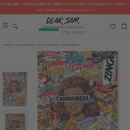
🌟 OBECNIE: 30% NA PLAKATY┃ ZWROT DO 30 DNI ┃ DOSTAWA W 2–7 DNI 📦✨
Code: SUMMER30
, oferta ważna do 9.08
PLAKATY
/
NOWI ARTYŚCI
/
FRED R THUSTRUP
/
KONSUMERA